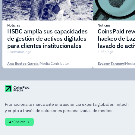
Noticias
Noticias
HSBC amplía sus capacidades
CoinsPaid reve
de gestión de activos digitales
hackeo de Laz
para clientes institucionales
lavado de act
2 semanas ago
1 año ago
Ana Bustos García
|
Media Contributor
Evgeny Tarasov
|
Media
Promociona tu marca ante una audiencia experta global en fintech
y cripto a través de soluciones personalizadas de medios.
Anúnciate →