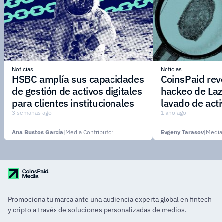
Noticias
Noticias
HSBC amplía sus capacidades
CoinsPaid reve
de gestión de activos digitales
hackeo de Laz
para clientes institucionales
lavado de act
3 semanas ago
1 año ago
Ana Bustos García
|
Media Contributor
Evgeny Tarasov
|
Media
Promociona tu marca ante una audiencia experta global en fintech
y cripto a través de soluciones personalizadas de medios.