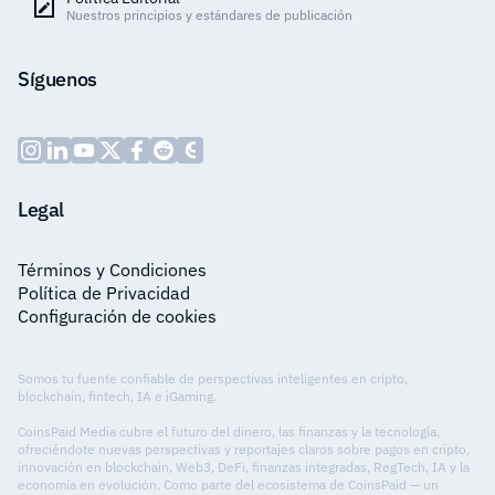
Nuestros principios y estándares de publicación
Síguenos
Legal
Términos y Condiciones
Política de Privacidad
Configuración de cookies
Somos tu fuente confiable de perspectivas inteligentes en cripto,
blockchain, fintech, IA e iGaming.
CoinsPaid Media cubre el futuro del dinero, las finanzas y la tecnología,
ofreciéndote nuevas perspectivas y reportajes claros sobre pagos en cripto,
innovación en blockchain, Web3, DeFi, finanzas integradas, RegTech, IA y la
economía en evolución. Como parte del ecosistema de CoinsPaid — un