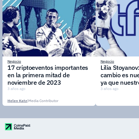
Negocio
Negocio
17 criptoeventos importantes
Lilia Stoyanov
en la primera mitad de
cambio es nue
noviembre de 2023
ya que nuestr
adaptarse rá
3 años ago
3 años ago
nuevos merca
Helen Katz
|
Media Contributor
demandas de l