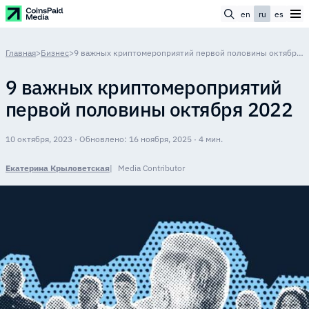
en
ru
es
Главная
>
Бизнес
>
9 важных криптомероприятий первой половины октября 2022
9 важных криптомероприятий
первой половины октября 2022
10 октября, 2023 · Обновлено: 16 ноября, 2025 · 4 мин.
Екатерина Крыловетская
Media Contributor