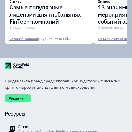
Бизнес
Бизнес
Самые популярные
13 значимых
лицензии для глобальных
мероприяти
FinTech-компаний
событий авг
1 неделя назад
3 недели назад
Евгений Тарасов
|
Журналист @ CoinsPaid Media
Натали Антоненко
|
Продвигайте бренд среди глобальной аудитории финтеха и
крипто через индивидуальные медиа-решения.
Реклама →
Ресурсы
О нас
Кто стоит за CoinsPaid Media и зачем мы пишем