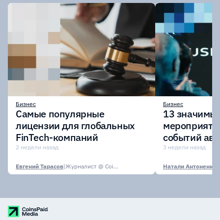
Бизнес
Бизнес
Самые популярные
13 значимых
лицензии для глобальных
мероприяти
FinTech-компаний
событий авг
2 недели назад
3 недели назад
Евгений Тарасов
|
Журналист @ CoinsPaid Media
Натали Антоненко
|