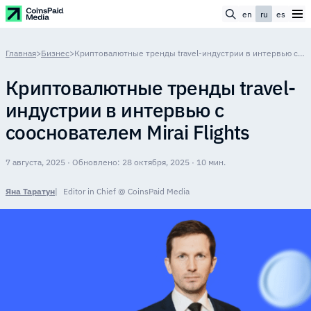
en
ru
es
Главная
>
Бизнес
>
Криптовалютные тренды travel-индустрии в интервью с сооснователем Mirai Flights
Криптовалютные тренды travel-
индустрии в интервью с
сооснователем Mirai Flights
7 августа, 2025 · Обновлено: 28 октября, 2025 · 10 мин.
Яна Таратун
Editor in Chief @ CoinsPaid Media