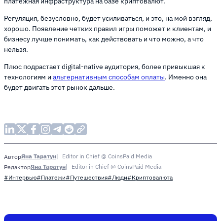
платежная инфраструктура на базе криптовалют.
Регуляция, безусловно, будет усиливаться, и это, на мой взгляд,
хорошо. Появление четких правил игры поможет и клиентам, и
бизнесу лучше понимать, как действовать и что можно, а что
нельзя.
Плюс подрастает digital-native аудитория, более привыкшая к
технологиям и
альтернативным способам оплаты
. Именно она
будет двигать этот рынок дальше.
Яна Таратун
Editor in Chief @ CoinsPaid Media
Автор
Яна Таратун
Editor in Chief @ CoinsPaid Media
Редактор
#Интервью
#Платежи
#Путешествия
#Люди
#Криптовалюта