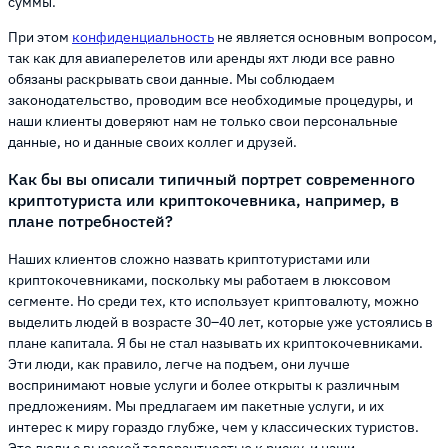
суммы.
При этом
конфиденциальность
не является основным вопросом,
так как для авиаперелетов или аренды яхт люди все равно
обязаны раскрывать свои данные. Мы соблюдаем
законодательство, проводим все необходимые процедуры, и
наши клиенты доверяют нам не только свои персональные
данные, но и данные своих коллег и друзей.
Как бы вы описали типичный портрет современного
криптотуриста или криптокочевника, например, в
плане потребностей?
Наших клиентов сложно назвать криптотуристами или
криптокочевниками, поскольку мы работаем в люксовом
сегменте. Но среди тех, кто использует криптовалюту, можно
выделить людей в возрасте 30–40 лет, которые уже устоялись в
плане капитала. Я бы не стал называть их криптокочевниками.
Эти люди, как правило, легче на подъем, они лучше
воспринимают новые услуги и более открыты к различным
предложениям. Мы предлагаем им пакетные услуги, и их
интерес к миру гораздо глубже, чем у классических туристов.
Это люди с высокой толерантностью к риску, и наши