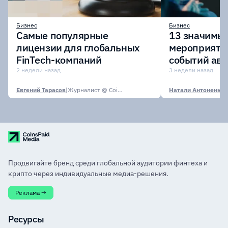
Бизнес
Бизнес
Самые популярные
13 значимых
лицензии для глобальных
мероприяти
FinTech-компаний
событий авг
2 недели назад
3 недели назад
Евгений Тарасов
|
Журналист @ CoinsPaid Media
Натали Антоненко
|
Продвигайте бренд среди глобальной аудитории финтеха и
крипто через индивидуальные медиа-решения.
Реклама →
Ресурсы