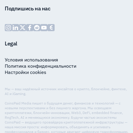
Подпишись на нас
Legal
Условия использования
Политика конфиденциальности
Настройки cookies
Мы — ваш надёжный источник инсайтов о крипто, блокчейне, финтехе,
AI и iGaming.
CoinsPaid Media пишет о будущем денег, финансов и технологий — с
новыми перспективами и без лишнего жаргона. Мы освещаем
криптоплатежи, блокчейн-инновации, Web3, DeFi, embedded finance,
RegTech, AI и меняющуюся экономику. Будучи частью экосистемы
CoinsPaid — ведущего провайдера криптоплатежной инфраструктуры —
наша миссия проста: информировать, объединять и усиливать
профессионалов и бизнес, которые двигают цифровую трансформацию.