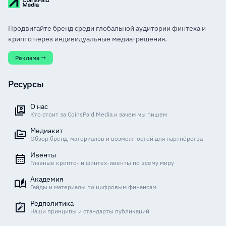
Продвигайте бренд среди глобальной аудитории финтеха и
крипто через индивидуальные медиа-решения.
Реклама →
Ресурсы
О нас
Кто стоит за CoinsPaid Media и зачем мы пишем
Медиакит
Обзор бренд-материалов и возможностей для партнёрства
Ивенты
Главные крипто- и финтех-ивенты по всему миру
Академия
Гайды и материалы по цифровым финансам
Редполитика
Наши принципы и стандарты публикаций