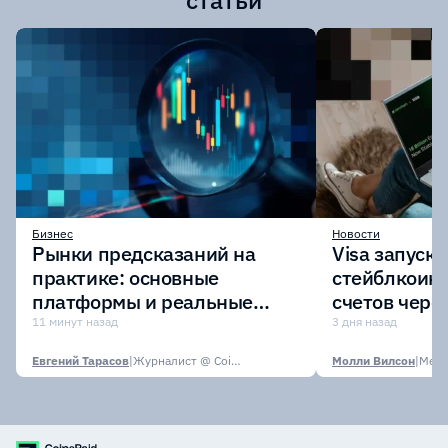
статьи
Бизнес
Новости
Рынки предсказаний на
Visa запуск
практике: основные
стейблкоина
платформы и реальные
счетов чере
кейсы
11 минут назад
3 дня назад
Евгений Тарасов
|
Журналист @ CoinsPaid Media
Молли Вилсон
|
Media