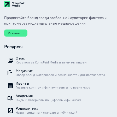
Продвигайте бренд среди глобальной аудитории финтеха и
крипто через индивидуальные медиа-решения.
Реклама →
Ресурсы
О нас
Кто стоит за CoinsPaid Media и зачем мы пишем
Медиакит
Обзор бренд-материалов и возможностей для партнёрства
Ивенты
Главные крипто- и финтех-ивенты по всему миру
Академия
Гайды и материалы по цифровым финансам
Редполитика
Наши принципы и стандарты публикаций