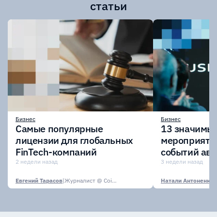
статьи
Бизнес
Бизнес
Самые популярные
13 значимых
лицензии для глобальных
мероприяти
FinTech-компаний
событий авг
2 недели назад
3 недели назад
Евгений Тарасов
|
Журналист @ CoinsPaid Media
Натали Антоненко
|