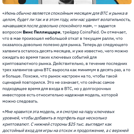
«
Июнь обычно является спокойным месяцем для BTC и рынка в
целом, будет ли так и в этом году, или нас удивит волатильность,
начавшаяся после довольно спокойного мая
», — задается
вопросом
Винс Пеллиццари
, трейдер CoinsPaid. Он отмечает,
что в мае произошел небольшой откат в текущем ралли, что
оказалось довольно полезно для рынка. Теперь до следующего
халвинга осталось десять месяцев, и уже известно, чего можно
ожидать во время таких ключевых событий для
криптовалютного рынка. Действительно, в течение последних
трех халвингов цена BTC выросла как минимум в десять раз, а то
и больше. Похоже, что рынок настроен на то, чтобы такой
сценарий повторился. Это не означает, что сейчас самое
подходящее время для входа в BTC, но у долгосрочных
инвесторов есть относительно надежная модель, которой
можно следовать.
«
Мне нравится эта модель, и я смотрю на пару ключевых
уровней, чтобы добавить в портфель еще несколько
криптовалют. С нижней стороны $25 тыс. выглядит как
достойный вход для игры на отскок и продолжение, а с верхней