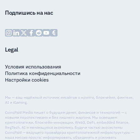
Подпишись на нас
Legal
Условия использования
Политика конфиденциальности
Настройки cookies
Мы — ваш надёжный источник инсайтов о крипто, блокчейне, финтехе,
AI и iGaming.
CoinsPaid Media пишет о будущем денег, финансов и технологий — с
новыми перспективами и без лишнего жаргона. Мы освещаем
криптоплатежи, блокчейн-инновации, Web3, DeFi, embedded finance,
RegTech, AI и меняющуюся экономику. Будучи частью экосистемы
CoinsPaid — ведущего провайдера криптоплатежной инфраструктуры —
наша миссия проста: информировать, объединять и усиливать