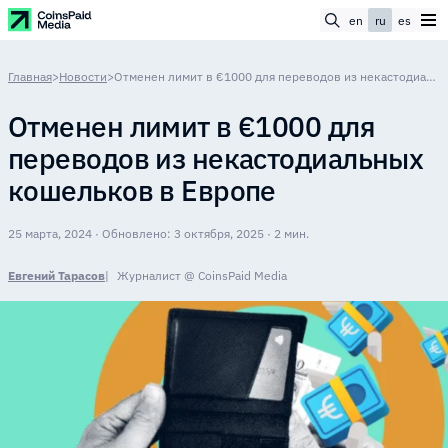
en
ru
es
Главная
>
Новости
>
Отменен лимит в €1000 для переводов из некастодиальных кошельков в Европе
Отменен лимит в €1000 для
переводов из некастодиальных
кошельков в Европе
25 марта, 2024 · Обновлено: 3 октября, 2025 · 2 мин.
Евгений Тарасов
Журналист @ CoinsPaid Media