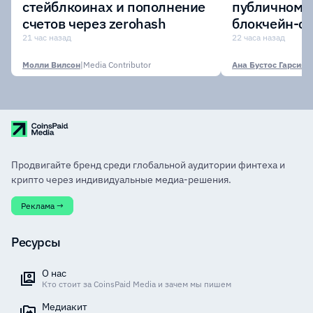
стейблкоинах и пополнение
публичному 
счетов через zerohash
блокчейн-се
участии кр
21 час назад
22 часа назад
финансовых
Молли Вилсон
|
Media Contributor
Ана Бустос Гарсия
|
M
Продвигайте бренд среди глобальной аудитории финтеха и
крипто через индивидуальные медиа-решения.
Реклама →
Ресурсы
О нас
Кто стоит за CoinsPaid Media и зачем мы пишем
Медиакит