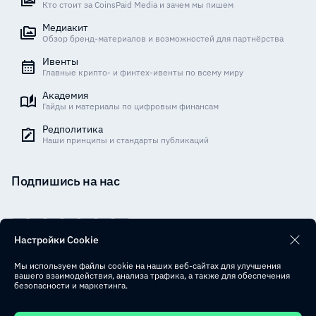
Кто стоит за CoinsPaid Media и зачем мы пишем
Медиакит
Обзор бренд-материалов и возможностей для партнёрства
Ивенты
Главные крипто- и финтех-ивенты по всему миру
Академия
Гайды и материалы по цифровым финансам
Редполитика
Наши принципы и стандарты публикаций
Подпишись на нас
Настройки Cookie
Legal
Мы используем файлы cookie на наших веб-сайтах для улучшения
вашего взаимодействия, анализа трафика, а также для обеспечения
безопасности и маркетинга.
Условия использования