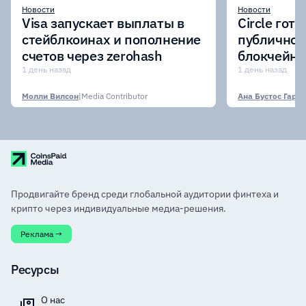
Новости
Новости
Visa запускает выплаты в
Circle гото
стейблкоинах и пополнение
публичном
счетов через zerohash
блокчейн-
участии к
1 день назад
1 день назад
финансовы
Молли Вилсон
|
Media Contributor
Ана Бустос Гарси
Продвигайте бренд среди глобальной аудитории финтеха и
крипто через индивидуальные медиа-решения.
Реклама →
Ресурсы
О нас