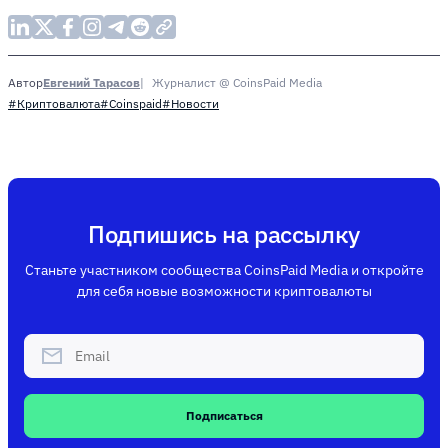
Евгений Тарасов
Журналист @ CoinsPaid Media
Автор
#Криптовалюта
#Coinspaid
#Новости
Подпишись на рассылку
Станьте участником сообщества CoinsPaid Media и откройте
для себя новые возможности криптовалюты
Подписаться