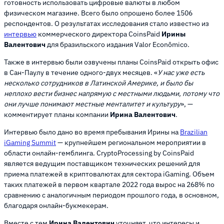
готовность использовать цифровые валюты в любом
физическом магазине. Всего было опрошено более 1506
респондентов. О результатах исследования стало известно из
интервью
коммерческого директора CoinsPaid
Ирины
Валентович
для бразильского издания Valor Econômico.
Также в интервью были озвучены планы CoinsPaid открыть офис
в Сан-Паулу в течение одного-двух месяцев. «
У нас уже есть
несколько сотрудников в Латинской Америке, и было бы
неплохо вести бизнес напрямую с местными людьми, потому что
они лучше понимают местные менталитет и культуру
», —
комментирует планы компании
Ирина Валентович
.
Интервью было дано во время пребывания Ирины на
Brazilian
iGaming Summit
— крупнейшем региональном мероприятии в
области онлайн-гемблинга. CryptoProcessing by CoinsPaid
является ведущим поставщиком технических решений для
приема платежей в криптовалютах для сектора iGaming. Объем
таких платежей в первом квартале 2022 года вырос на 268% по
сравнению с аналогичным периодом прошлого года, в основном,
благодаря онлайн-букмекерам.
Вместе с тем
Ирина Валентович
уточняет, что интересы и