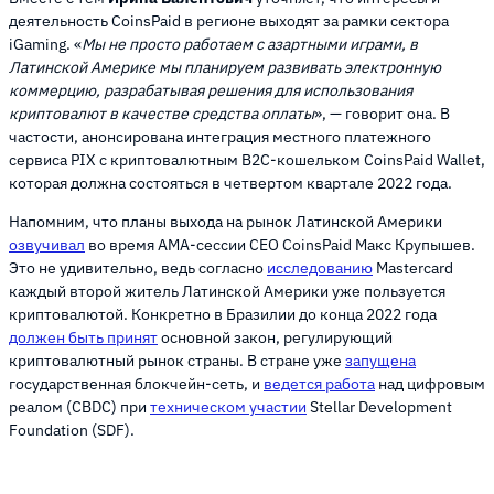
деятельность CoinsPaid в регионе выходят за рамки сектора
iGaming. «
Мы не просто работаем с азартными играми, в
Латинской Америке мы планируем развивать электронную
коммерцию, разрабатывая решения для использования
криптовалют в качестве средства оплаты
», — говорит она. В
частости, анонсирована интеграция местного платежного
сервиса PIX с криптовалютным B2C-кошельком CoinsPaid Wallet,
которая должна состояться в четвертом квартале 2022 года.
Напомним, что планы выхода на рынок Латинской Америки
озвучивал
во время AMA-сессии CEO CoinsPaid Макс Крупышев.
Это не удивительно, ведь согласно
исследованию
Mastercard ​
каждый второй житель Латинской Америки уже пользуется
криптовалютой. Конкретно в Бразилии до конца 2022 года
должен быть принят
основной закон, регулирующий
криптовалютный рынок страны. В стране уже
запущена
государственная блокчейн-сеть, и
ведется работа
над цифровым
реалом (CBDC) при
техническом участии
Stellar Development
Foundation (SDF).