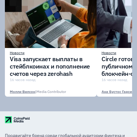
Новости
Новости
Visa запускает выплаты в
Circle готов
стейблкоинах и пополнение
публичному 
счетов через zerohash
блокчейн-се
участии кр
16 часов назад
16 часов назад
финансовых
Молли Вилсон
|
Media Contributor
Ана Бустос Гарсия
|
M
Продвигайте бренд среди глобальной аудитории финтеха и