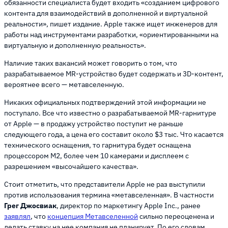
обязанности специалиста будет входить «созданием цифрового
контента для взаимодействий в дополненной и виртуальной
реальности», пишет издание. Apple также ищет инженеров для
работы над инструментами разработки, «ориентированными на
виртуальную и дополненную реальность».
Наличие таких вакансий может говорить о том, что
разрабатываемое MR-устройство будет содержать и 3D-контент,
вероятнее всего — метавселенную.
Никаких официальных подтверждений этой информации не
поступало. Все что известно о разрабатываемой MR-гарнитуре
от Apple — в продажу устройство поступит не раньше
следующего года, а цена его составит около $3 тыс. Что касается
технического оснащения, то гарнитура будет оснащена
процессором M2, более чем 10 камерами и дисплеем с
разрешением «высочайшего качества».
Стоит отметить, что представители Apple не раз выступили
против использования термина «метавселенная». В частности
Грег Джосвиак
, директор по маркетингу Apple Inc., ранее
заявлял
, что
концепция Метавселенной
сильно переоценена и
делать ставку на нее компания не планирует. По его словам,