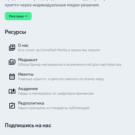
крипто через индивидуальные медиа-решения.
Реклама →
Ресурсы
О нас
Кто стоит за CoinsPaid Media и зачем мы пишем
Медиакит
Обзор бренд-материалов и возможностей для партнёрства
Ивенты
Главные крипто- и финтех-ивенты по всему миру
Академия
Гайды и материалы по цифровым финансам
Редполитика
Наши принципы и стандарты публикаций
Подпишись на нас