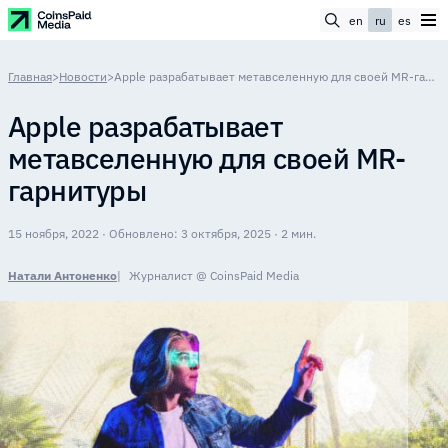
en
ru
es
Главная
>
Новости
>
Apple разрабатывает метавселенную для своей MR-гарнитуры
Apple разрабатывает
метавселенную для своей MR-
гарнитуры
15 ноября, 2022 · Обновлено: 3 октября, 2025 · 2 мин.
Натали Антоненко
Журналист @ CoinsPaid Media