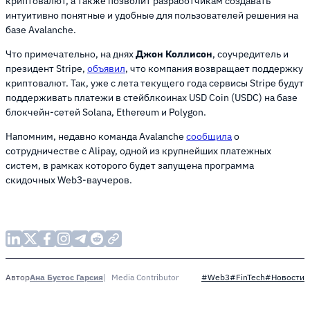
криптовалют, а также позволит разработчикам создавать
интуитивно понятные и удобные для пользователей решения на
базе Avalanche.
Что примечательно, на днях
Джон Коллисон
, соучредитель и
президент Stripe,
объявил
, что компания возвращает поддержку
криптовалют. Так, уже с лета текущего года сервисы Stripe будут
поддерживать платежи в стейблкоинах USD Coin (USDC) на базе
блокчейн-сетей Solana, Ethereum и Polygon.
Напомним, недавно команда Avalanche
сообщила
о
сотрудничестве с Alipay, одной из крупнейших платежных
систем, в рамках которого будет запущена программа
скидочных Web3-ваучеров.
Ана Бустос Гарсия
Media Contributor
Автор
#Web3
#FinTech
#Новости