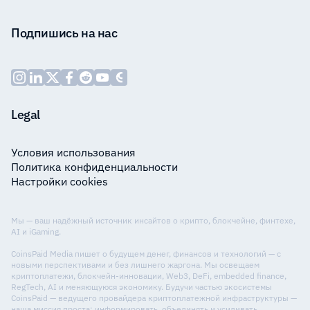
Подпишись на нас
Legal
Условия использования
Политика конфиденциальности
Настройки cookies
Мы — ваш надёжный источник инсайтов о крипто, блокчейне, финтехе,
AI и iGaming.
CoinsPaid Media пишет о будущем денег, финансов и технологий — с
новыми перспективами и без лишнего жаргона. Мы освещаем
криптоплатежи, блокчейн-инновации, Web3, DeFi, embedded finance,
RegTech, AI и меняющуюся экономику. Будучи частью экосистемы
CoinsPaid — ведущего провайдера криптоплатежной инфраструктуры —
наша миссия проста: информировать, объединять и усиливать