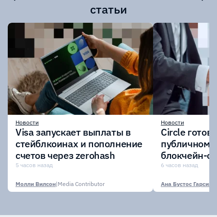
статьи
Новости
Новости
Visa запускает выплаты в
Circle готов
стейблкоинах и пополнение
публичному 
счетов через zerohash
блокчейн-се
участии кр
5 часов назад
6 часов назад
финансовых
Молли Вилсон
|
Media Contributor
Ана Бустос Гарсия
|
M