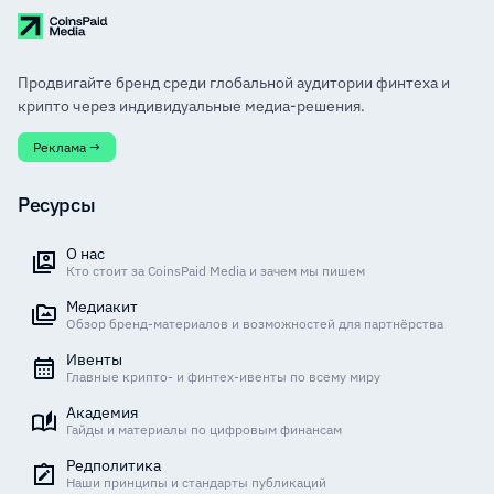
Продвигайте бренд среди глобальной аудитории финтеха и
крипто через индивидуальные медиа-решения.
Реклама →
Ресурсы
О нас
Кто стоит за CoinsPaid Media и зачем мы пишем
Медиакит
Обзор бренд-материалов и возможностей для партнёрства
Ивенты
Главные крипто- и финтех-ивенты по всему миру
Академия
Гайды и материалы по цифровым финансам
Редполитика
Наши принципы и стандарты публикаций