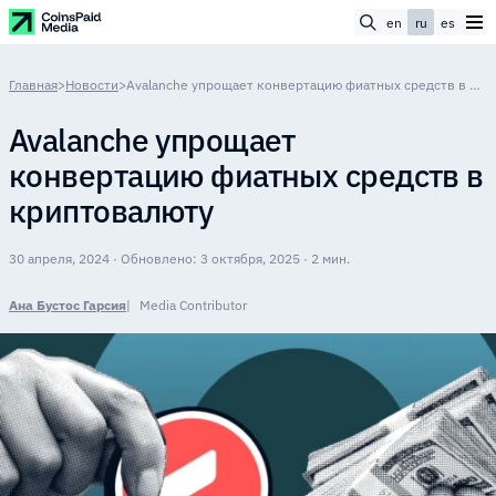
en
ru
es
Главная
>
Новости
>
Avalanche упрощает конвертацию фиатных средств в криптовалюту
Avalanche упрощает
конвертацию фиатных средств в
криптовалюту
30 апреля, 2024 · Обновлено: 3 октября, 2025 · 2 мин.
Ана Бустос Гарсия
Media Contributor