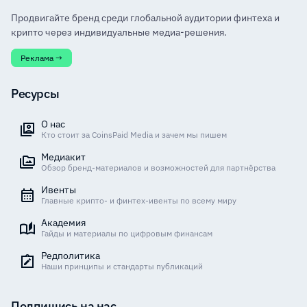
Продвигайте бренд среди глобальной аудитории финтеха и
крипто через индивидуальные медиа-решения.
Реклама →
Ресурсы
О нас
Кто стоит за CoinsPaid Media и зачем мы пишем
Медиакит
Обзор бренд-материалов и возможностей для партнёрства
Ивенты
Главные крипто- и финтех-ивенты по всему миру
Академия
Гайды и материалы по цифровым финансам
Редполитика
Наши принципы и стандарты публикаций
Подпишись на нас