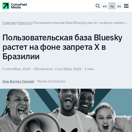
en
ru
es
Главная
>
Новости
>
Пользовательская база Bluesky растет на фоне запрета X в Бразилии
Пользовательская база Bluesky
растет на фоне запрета X в
Бразилии
3 сентября, 2024 · Обновлено: 3 октября, 2025 · 2 мин.
Ана Бустос Гарсия
Media Contributor