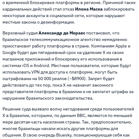
о временной блокировке платформы в регионе. Причиной таких
кардинальных действий стал отказ
Илона Маска
заблокировать
некоторые аккаунты в социальной сети, которые нарушают
местные законы о дезинформации.
Верховный судья
Александр де Мораес
постановил, что
бразильское телекоммуникационное агентство немедленно
приостановит работу платформы в стране. Компаниям Apple и
Google будет дан пятидневный срок на удаление X из своих
магазинов приложений и блокировку его использования в
системах iOS и Android. Местные пользователи, которые будут
использовать VPN для доступа к платформе, могут быть
оштрафованы на 50 000 реалов (~$8900). Запрет будет
действовать до тех пор, пока X не назначит законного
представителя платформы в Бразилии и не заплатит штрафы за
нарушение бразильского законодательства.
Решение суда вызвало волну негодования среди пользователей
X в Бразилии, которыми, по данным BBC, являются по меньшей
мере десятая часть населения страны. Так, предположительно,
многие бразильцы начали искать другие платформы для
общения. В свою очередь Bluesky, позиционирующая себя как