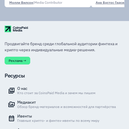
Молли Вилсон
|
Media Contributor
Ана Бустос Гарсия
|
M
Продвигайте бренд среди глобальной аудитории финтеха и
крипто через индивидуальные медиа-решения.
Реклама →
Ресурсы
О нас
Кто стоит за CoinsPaid Media и зачем мы пишем
Медиакит
Обзор бренд-материалов и возможностей для партнёрства
Ивенты
Главные крипто- и финтех-ивенты по всему миру