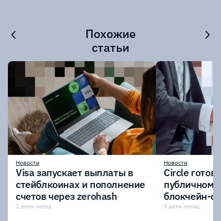
Похожие
статьи
Новости
Новости
Visa запускает выплаты в
Circle готов
стейблкоинах и пополнение
публичному 
счетов через zerohash
блокчейн-се
участии кр
1 день назад
1 день назад
финансовых