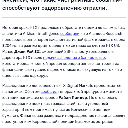
способствуют оздоровлению отрасли.
История краха FTX продолжает обрастать новыми деталями. Так,
аналитики Arkham Intelligence
сообщили
, что Alameda Research
непосредственно перед началом активной фазы кризиса вывела
$204 млн в разных криптовалютных активах со счетов FTX US.
Ранее
Джон Рэй III
, сменивший SBF на посту генерального
директора FTX после
подачи заявления о банкротстве
,
констатировал «полный провал корпоративного контроля» за
финансами, а ситуацию в целом описал как «худшую из тех, что
видел за свою карьеру».
Расследование деятельности FTX Digital Markets продолжается
на Багамах. Об этом
сообщил
генеральный прокурор и министр
юстиции Багамских островов
Райан Пиндер
. По его словам,
расследование носит как гражданский, так и уголовный
характер. В нем принимают участие Комиссия по ценным
бумагам, Финансовая разведка и подразделение по финансовым
преступлениям Королевской полиции Багамских островов.