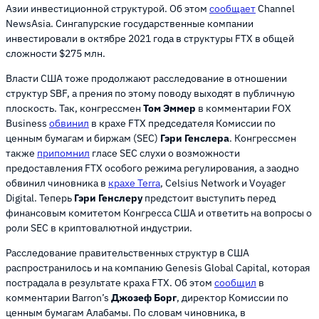
Азии инвестиционной структурой. Об этом
сообщает
Channel
NewsAsia. Сингапурские государственные компании
инвестировали в октябре 2021 года в структуры FTX в общей
сложности $275 млн.
Власти США тоже продолжают расследование в отношении
структур SBF, а прения по этому поводу выходят в публичную
плоскость. Так, конгрессмен
Том Эммер
в комментарии FOX
Business
обвинил
в крахе FTX председателя Комиссии по
ценным бумагам и биржам (SEC)
Гэри Генслера
. Конгрессмен
также
припомнил
гласе SEC слухи о возможности
предоставления FTX особого режима регулирования, а заодно
обвинил чиновника в
крахе Terra
, Celsius Network и Voyager
Digital. Теперь
Гэри Генслеру
предстоит выступить перед
финансовым комитетом Конгресса США и ответить на вопросы о
роли SEC в криптовалютной индустрии.
Расследование правительственных структур в США
распространилось и на компанию Genesis Global Capital, которая
пострадала в результате краха FTX. Об этом
сообщил
в
комментарии Barron’s
Джозеф Борг
, директор Комиссии по
ценным бумагам Алабамы. По словам чиновника, в