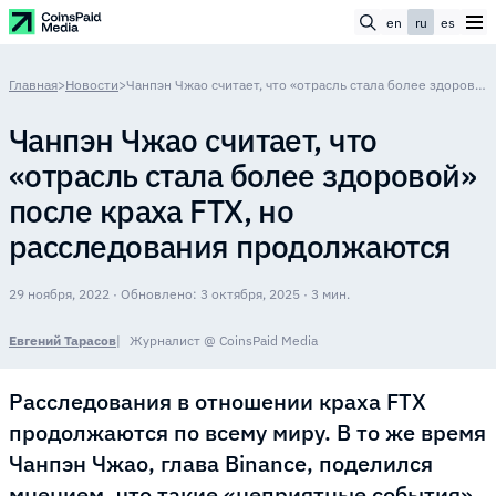
en
ru
es
Главная
>
Новости
>
Чанпэн Чжао считает, что «отрасль стала более здоровой» после краха FTX, но расследования продолжаются
Чанпэн Чжао считает, что
«отрасль стала более здоровой»
после краха FTX, но
расследования продолжаются
29 ноября, 2022 · Обновлено: 3 октября, 2025 · 3 мин.
Евгений Тарасов
Журналист @ CoinsPaid Media
Расследования в отношении краха FTX
продолжаются по всему миру. В то же время
Чанпэн Чжао, глава Binance, поделился
мнением, что такие «неприятные события»