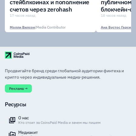
стейблкоинах и пополнение
публичному 
счетов через zerohash
блокчейн-се
участии кр
17 часов назад
18 часов назад
финансовых
Молли Вилсон
|
Media Contributor
Ана Бустос Гарсия
|
M
Продвигайте бренд среди глобальной аудитории финтеха и
крипто через индивидуальные медиа-решения.
Реклама →
Ресурсы
О нас
Кто стоит за CoinsPaid Media и зачем мы пишем
Медиакит