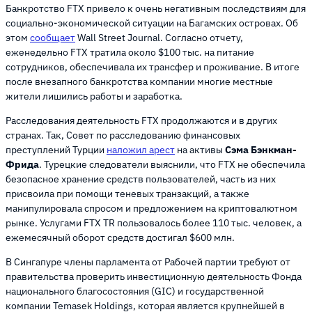
Банкротство FTX привело к очень негативным последствиям для
социально-экономической ситуации на Багамских островах. Об
этом
сообщает
Wall Street Journal. Согласно отчету,
еженедельно FTX тратила около $100 тыс. на питание
сотрудников, обеспечивала их трансфер и проживание. В итоге
после внезапного банкротства компании многие местные
жители лишились работы и заработка.
Расследования деятельность FTX продолжаются и в других
странах. Так, Совет по расследованию финансовых
преступлений Турции
наложил арест
на активы
Сэма Бэнкман-
Фрида
. Турецкие следователи выяснили, что FTX не обеспечила
безопасное хранение средств пользователей, часть из них
присвоила при помощи теневых транзакций, а также
манипулировала спросом и предложением на криптовалютном
рынке. Услугами FTX TR пользовалось более 110 тыс. человек, а
ежемесячный оборот средств достигал $600 млн.
В Сингапуре члены парламента от Рабочей партии требуют от
правительства проверить инвестиционную деятельность Фонда
национального благосостояния (GIC) и государственной
компании Temasek Holdings, которая является крупнейшей в