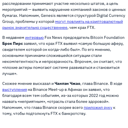
расследовании принимают участие несколько штатов, а цель
мероприятий — выявить нарушение компанией законов о ценных
бумагах. Напомним, Genesis является структурой Digital Currency
Group, проблемы у которой
могут повлиять на криптовалютный
рынок значительно существеннее
, чем крах FTX.
В недавнем
интервью
Fox News председатель Bitcoin Foundation
Брок Пирс
заявил, что крах FTX выявил «самую большую аферу,
свидетелем которой он когда-либо был». По его мнению,
основными причинами сложившейся ситуации стали
некомпетентность и непрозрачность. Впрочем, он считает, что
«плохие актеры помогают системе развиваться и становиться
лучше».
Схожее мнение высказал и
Чанпэн Чжао
, глава Binance. В ходе
выступления
на Binance Meet-up в Афинах он заявил, что
благодаря всем тем событиям, из-за которых 2022 год можно
назвать «неприятным», «отрасль стала более здоровой».
Напомним, что глава Binance скорее всего
приложил руку
к
тому, чтобы подтолкнуть FTX к банкротству.