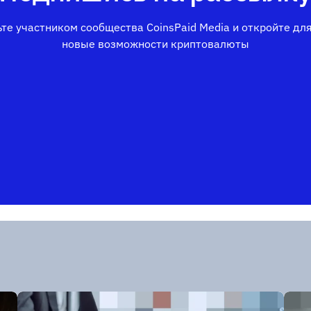
те участником сообщества CoinsPaid Media и откройте дл
новые возможности криптовалюты