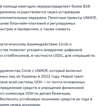
ой помощи ежегодно перераспределяет более $38
-прежнему осуществляется через устаревшие
ополнительные издержки. Пилотные проекты UNHCR,
ование блокчейн-платежей и регулируемых
ыстрее и прозрачнее, а также снижать
тратегическому взаимодействию Circle и
дства позволят ускорить внедрение цифровой
х стейблкоинов, в частности USDC, для операций по
дничества Circle с UNHCR, который включал
ых лиц из Украины в 2022 году. Новый грант
овне всей системы ООН — от почти мгновенных
спределения средств и упрощения финансовой
ого комиссара ООН по делам беженцев,
еспечить устойчивую экономию средств из года в
грамм перед донорами.