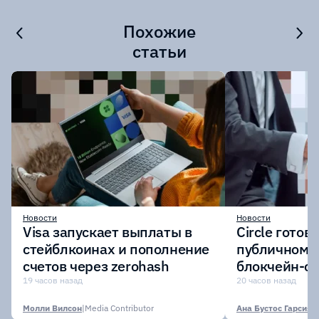
Похожие
статьи
Новости
Новости
Visa запускает выплаты в
Circle готов
стейблкоинах и пополнение
публичному 
счетов через zerohash
блокчейн-се
участии кр
19 часов назад
20 часов назад
финансовых
Молли Вилсон
|
Media Contributor
Ана Бустос Гарсия
|
M