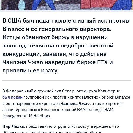
В США был подан коллективный иск против
Binance и ее генерального директора.
Истцы обвиняют биржу в нарушении
законодательства о недобросовестной
конкуренции, заявляя, что действия
Чанпэна Чжао навредили бирже FTX и
привели к ее краху.
В Федеральный окружной суд Северного округа Калифорнии
был подан
групповой иск против криптовалютной биржи Binance
и ее генерального директора
Чанпэна Чжао
, а также против
аффилированных с Binance компаний BAM Trading и BAM
Management US Holdings.
Нир Лахав
, представитель группы истцов, утверждает, что
Binance нарушила федеральное и калифорнийское