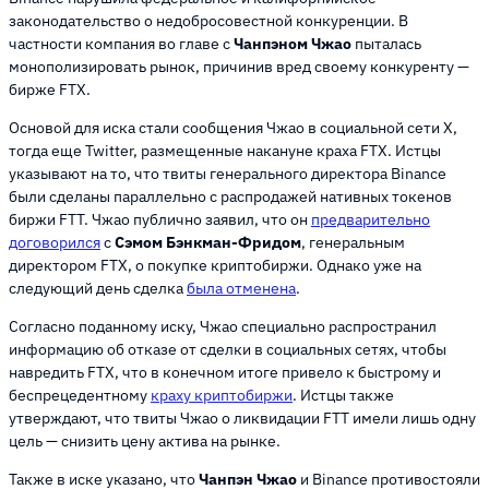
законодательство о недобросовестной конкуренции. В
частности компания во главе с
Чанпэном Чжао
пыталась
монополизировать рынок, причинив вред своему конкуренту —
бирже FTX.
Основой для иска стали сообщения Чжао в социальной сети X,
тогда еще Twitter, размещенные накануне краха FTX. Истцы
указывают на то, что твиты генерального директора Binance
были сделаны параллельно с распродажей нативных токенов
биржи FTT. Чжао публично заявил, что он
предварительно
договорился
с
Сэмом Бэнкман-Фридом
, генеральным
директором FTX, о покупке криптобиржи. Однако уже на
следующий день сделка
была отменена
.
Согласно поданному иску, Чжао специально распространил
информацию об отказе от сделки в социальных сетях, чтобы
навредить FTX, что в конечном итоге привело к быстрому и
беспрецедентному
краху криптобиржи
. Истцы также
утверждают, что твиты Чжао о ликвидации FTT имели лишь одну
цель — снизить цену актива на рынке.
Также в иске указано, что
Чанпэн Чжао
и Binance противостояли