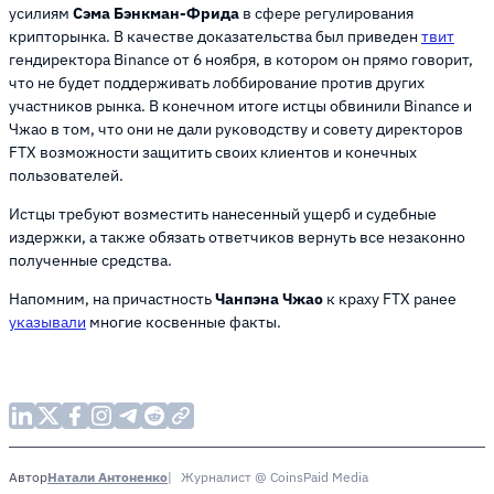
усилиям
Сэма Бэнкман-Фрида
в сфере регулирования
крипторынка. В качестве доказательства был приведен
твит
гендиректора Binance от 6 ноября, в котором он прямо говорит,
что не будет поддерживать лоббирование против других
участников рынка. В конечном итоге истцы обвинили Binance и
Чжао в том, что они не дали руководству и совету директоров
FTX возможности защитить своих клиентов и конечных
пользователей.
Истцы требуют возместить нанесенный ущерб и судебные
издержки, а также обязать ответчиков вернуть все незаконно
полученные средства.
Напомним, на причастность
Чанпэна Чжао
к краху FTX ранее
указывали
многие косвенные факты.
Натали Антоненко
Журналист @ CoinsPaid Media
Автор