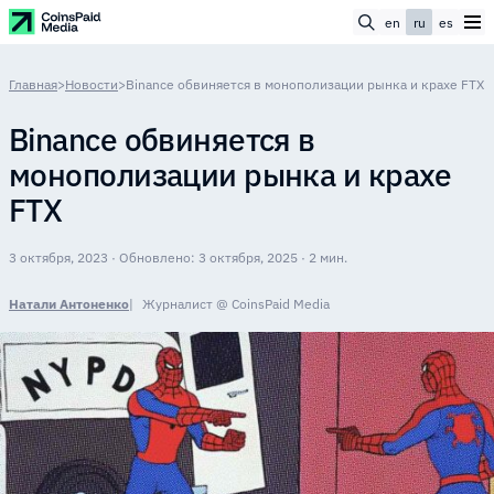
en
ru
es
Главная
>
Новости
>
Binance обвиняется в монополизации рынка и крахе FTX
Binance обвиняется в
монополизации рынка и крахе
FTX
3 октября, 2023 · Обновлено: 3 октября, 2025 · 2 мин.
Натали Антоненко
Журналист @ CoinsPaid Media