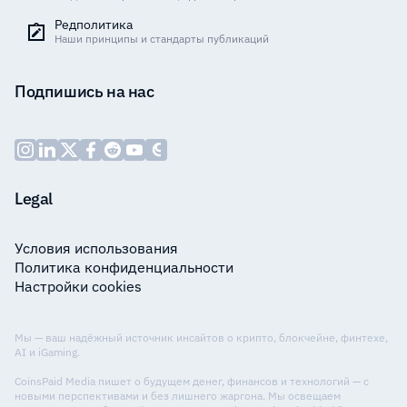
Редполитика
Наши принципы и стандарты публикаций
Подпишись на нас
Legal
Условия использования
Политика конфиденциальности
Настройки cookies
Мы — ваш надёжный источник инсайтов о крипто, блокчейне, финтехе,
AI и iGaming.
CoinsPaid Media пишет о будущем денег, финансов и технологий — с
новыми перспективами и без лишнего жаргона. Мы освещаем