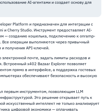
использование AI-агентами и создает основу для
loper Platform и предназначен для интеграции с
i и Cherry Studio. Инструмент предоставляет AI-
ям — созданию кошелька, подключению к onramp-
х. Все операции выполняются через привычный
 и получения API-ключей.
 электронной почте, задать лимиты расходов и
. Встроенный x402 Bazaar Explorer позволяет
гентом прямо в интерфейсе, а поддержка гостевых
компьютерах обеспечивают безопасность и высокую
тал первым инструментом, позволяющим LLM
нфраструктурой. Это решение открывает путь к
рой искусственный интеллект не только анализирует
стника цифровой экономики — оплачивать