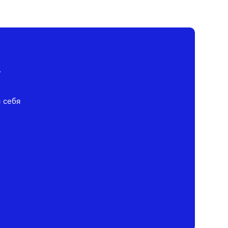
у
я себя