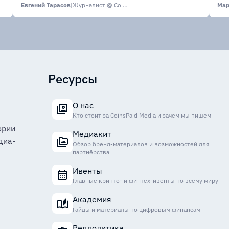
Евгений Тарасов
|
Журналист @ CoinsPaid Media
Мар
Ресурсы
О нас
Кто стоит за CoinsPaid Media и зачем мы пишем
ории
Медиакит
диа-
Обзор бренд-материалов и возможностей для
партнёрства
Ивенты
Главные крипто- и финтех-ивенты по всему миру
Академия
Гайды и материалы по цифровым финансам
Редполитика