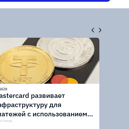
ости
astercard развивает
нфраструктуру для
латежей с использованием
тейблкоинов
ня назад