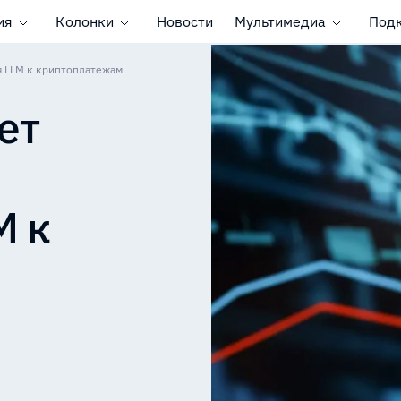
ия
Колонки
Новости
Мультимедиа
Под
я LLM к криптоплатежам
ет
M к