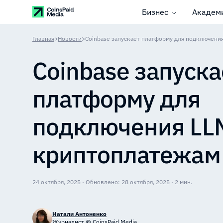
Бизнес
Академ
Главная
>
Новости
>
Coinbase запускает платформу для подключени
Coinbase запуска
платформу для
подключения LL
криптоплатежам
24 октября, 2025 · Обновлено: 28 октября, 2025 · 2 мин.
Натали Антоненко
Журналист @ CoinsPaid Media