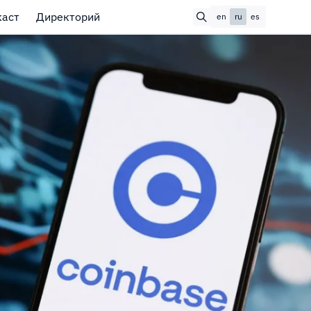
каст
Директорий
en
ru
es