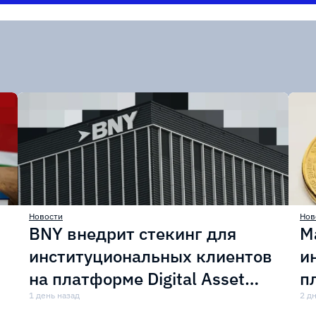
Новости
Нов
BNY внедрит стекинг для
M
институциональных клиентов
и
на платформе Digital Asset
п
Custody
1 день назад
с
2 д