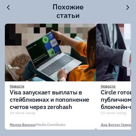
Похожие
статьи
Новости
Новости
Visa запускает выплаты в
Circle готов
стейблкоинах и пополнение
публичному 
счетов через zerohash
блокчейн-се
участии кр
14 часов назад
15 часов назад
финансовых
Молли Вилсон
|
Media Contributor
Ана Бустос Гарсия
|
M