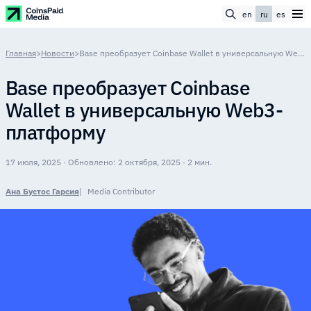
en
ru
es
Главная
>
Новости
>
Base преобразует Coinbase Wallet в универсальную Web3-платформу
Base преобразует Coinbase
Wallet в универсальную Web3-
платформу
17 июля, 2025 · Обновлено: 2 октября, 2025 · 2 мин.
Ана Бустос Гарсия
Media Contributor