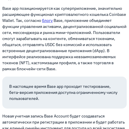
Base app позиционируется как суперприложение, значительно
расширяющее функционал криптовалютного кошелька Coinbase
Wallet. Так, согласно
блогу
Base, приложение объединяет
функции управления активами, децентрализованной социальной
сети, мессенджера и рынка мини-приложений. Пользователи
смогут зарабатывать на контенте, обмениваться токенами,
общаться, отправлять USDC без комиссий и использовать
встроенные децентрализованные приложения (dApp). В
интерфейсе реализована поддержка невзаимозаменяемых
токенов (NFT), кастомизации профиля, а также торговля в
рамках блокчейн-сети Base.
В настоящее время Base app проходит тестирование,
бета-версия приложения доступна ограниченному числу
пользователей.
Новая учетная запись Base Account будет создаваться
автоматически при регистрации в приложении и будет работать
как единый ончейн-инструмент для доступа ко всей экосистеме