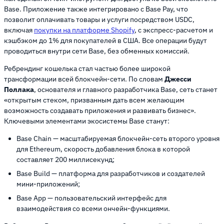
Base. Приложение также интегрировано с Base Pay, что
позволит оплачивать товары и услуги посредством USDC,
включая
покупки на платформе Shopify
, с экспресс-расчетом и
кэшбэком до 1% для покупателей в США. Все операции будут
проводиться внутри сети Base, без обменных комиссий.
Ребрендинг кошелька стал частью более широкой
трансформации всей блокчейн-сети. По словам
Джесси
Поллака
, основателя и главного разработчика Base, сеть станет
«открытым стеком, призванным дать всем желающим
возможность создавать приложения и развивать бизнес».
Ключевыми элементами экосистемы Base станут:
Base Chain — масштабируемая блокчейн-сеть второго уровня
для Ethereum, скорость добавления блока в которой
составляет 200 миллисекунд;
Base Build — платформа для разработчиков и создателей
мини-приложений;
Base App — пользовательский интерфейс для
взаимодействия со всеми ончейн-функциями.