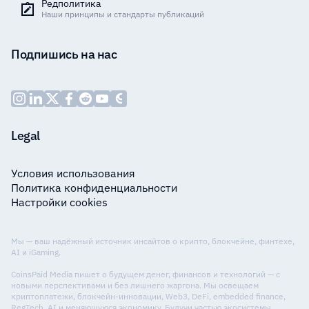
Редполитика
Наши принципы и стандарты публикаций
Подпишись на нас
Legal
Условия использования
Политика конфиденциальности
Настройки cookies
Мы — ваш надёжный источник инсайтов о крипто, блокчейне, финтехе,
AI и iGaming.
CoinsPaid Media пишет о будущем денег, финансов и технологий — с
новыми перспективами и без лишнего жаргона. Мы освещаем
криптоплатежи, блокчейн-инновации, Web3, DeFi, embedded finance,
RegTech, AI и меняющуюся экономику. Будучи частью экосистемы