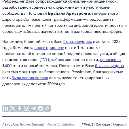
Ребрендинг Base сопровождается обновленной айдентикой,
разработанной совместно с художниками и участниками
сообщества. По словам
Брайана Армстронга
, генерального
директора Coinbase, цель трансформации — предоставить
пользователям полный контроль над цифровой идентичностью и
средствами, без зависимости от централизованных платформ.
Напомним, блокчейн-сеть Base
была запущена
в августе 2023
года. Команде
удалось привлечь
почти 1 млн новых
пользователей в течение первой недели после запуска, а общая
стоимость активов (TVL), заблокированных в сети,
превысила
$400 млн в первый же месяц. Позже в сети Base
была запущена
система мониторинга безопасности Pessimism, благодаря чему
сеть
была использована
для выпуска токенизированных
долларовых депозитов JPMorgan.
Ана Бустос Гарсия
Media Contributor
Автор
#Web3
#Coinbase
#Новости