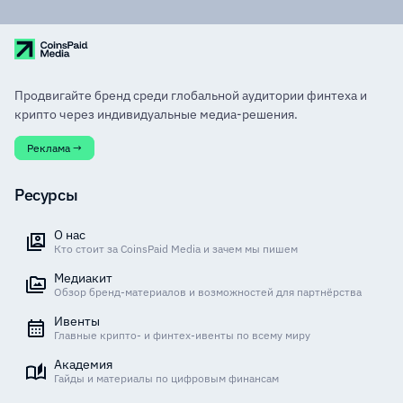
Продвигайте бренд среди глобальной аудитории финтеха и
крипто через индивидуальные медиа-решения.
Реклама →
Ресурсы
О нас
Кто стоит за CoinsPaid Media и зачем мы пишем
Медиакит
Обзор бренд-материалов и возможностей для партнёрства
Ивенты
Главные крипто- и финтех-ивенты по всему миру
Академия
Гайды и материалы по цифровым финансам