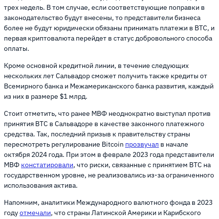
трех недель. В том случае, если соответствующие поправки в
законодательство будут внесены, то представители бизнеса
более не будут юридически обязаны принимать платежи в BTC, и
первая криптовалюта перейдет в статус добровольного способа
оплаты.
Кроме основной кредитной линии, в течение следующих
нескольких лет Сальвадор сможет получить также кредиты от
Всемирного банка и Межамериканского банка развития, каждый
из них в размере $1 млрд.
Стоит отметить, что ранее МВФ неоднократно выступал против
принятия BTC в Сальвадоре в качестве законного платежного
средства. Так, последний призыв к правительству страны
пересмотреть регулирование Bitcoin
прозвучал
в начале
октября 2024 года. При этом в феврале 2023 года представители
МВФ
констатировали
, что риски, связанные с принятием BTC на
государственном уровне, не реализовались из-за ограниченного
использования актива.
Напомним, аналитики Международного валютного фонда в 2023
году
отмечали
, что страны Латинской Америки и Карибского