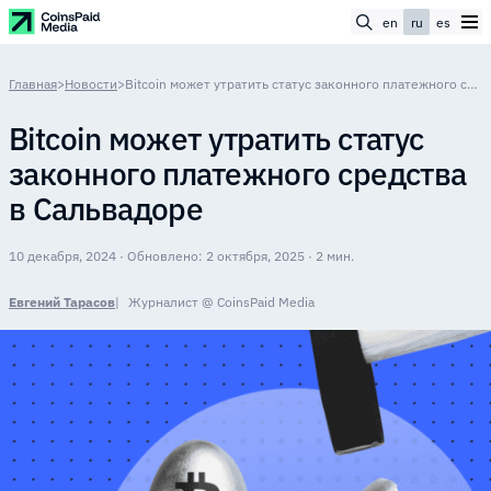
en
ru
es
Главная
>
Новости
>
Bitcoin может утратить статус законного платежного средства в Сальвадоре
Bitcoin может утратить статус
законного платежного средства
в Сальвадоре
10 декабря, 2024 · Обновлено: 2 октября, 2025 · 2 мин.
Евгений Тарасов
Журналист @ CoinsPaid Media