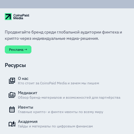
Продвигайте бренд среди глобальной аудитории финтеха и
крипто через индивидуальные медиа-решения.
Реклама →
Ресурсы
О нас
Кто стоит за CoinsPaid Media и зачем мы пишем
Медиакит
Обзор бренд-материалов и возможностей для партнёрства
Ивенты
Главные крипто- и финтех-ивенты по всему миру
Академия
Гайды и материалы по цифровым финансам