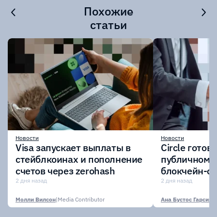
Похожие
статьи
Новости
Новости
Visa запускает выплаты в
Circle готов
стейблкоинах и пополнение
публичному 
счетов через zerohash
блокчейн-се
участии кр
2 дня назад
2 дня назад
финансовых
Молли Вилсон
|
Media Contributor
Ана Бустос Гарсия
|
M