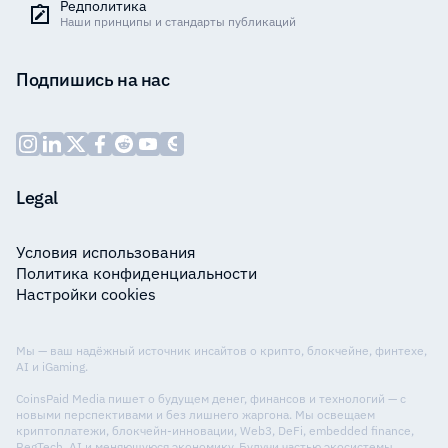
Редполитика
Наши принципы и стандарты публикаций
Подпишись на нас
Legal
Условия использования
Политика конфиденциальности
Настройки cookies
Мы — ваш надёжный источник инсайтов о крипто, блокчейне, финтехе,
AI и iGaming.
CoinsPaid Media пишет о будущем денег, финансов и технологий — с
новыми перспективами и без лишнего жаргона. Мы освещаем
криптоплатежи, блокчейн-инновации, Web3, DeFi, embedded finance,
RegTech, AI и меняющуюся экономику. Будучи частью экосистемы