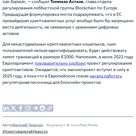
как биржа
», — сообщил
Томмазо Астази
, глава отдела
регулирования лоббистской группы Blockchain for Europe.
Предыдущая формулировка могла подразумевать, что в ЕС
провайдерам криптовалютных услуг вообще было бы запрещено
вести деятельность, не связанную с хранением цифровых
активов.
Для некастодиальных криптовалютных кошельков, чьих
пользователей нельзя идентифицировать, будет действовать
лимит транзакций в размере €1000. Напомним, в июле 2022 года
Европарламент
предварительно одобрил
проект регулирования
криптоактивов. Ожидается, что законопроект вступит в силу в
2025 году, а пока что в Европейском союзе
начала работать
регуляторная песочница для блокчейн-проектов.
Евгений Тарасов
Журналист @ CoinsPaid Media
Автор
#Криптовалюта
#Новости