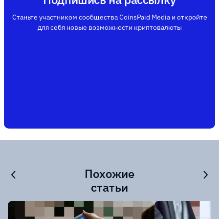
Станьте участником сообщества CoinsPaid Media и откройте
для себя новые возможности криптовалюты
Похожие
статьи