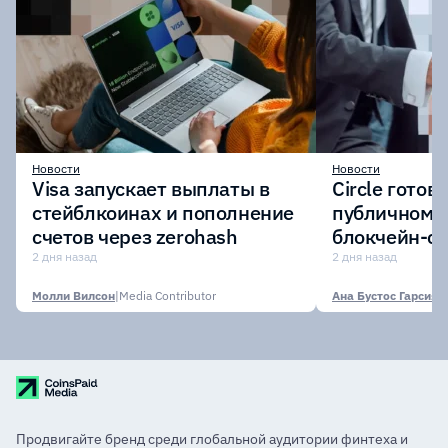
Новости
Новости
Visa запускает выплаты в
Circle готов
стейблкоинах и пополнение
публичному 
счетов через zerohash
блокчейн-се
участии кр
2 дня назад
2 дня назад
финансовых
Молли Вилсон
|
Media Contributor
Ана Бустос Гарсия
|
M
Продвигайте бренд среди глобальной аудитории финтеха и