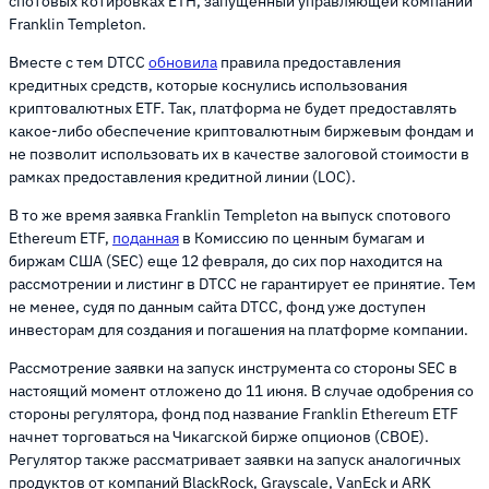
спотовых котировках ETH, запущенный управляющей компании
Franklin Templeton.
Вместе с тем DTCC
обновила
правила предоставления
кредитных средств, которые коснулись использования
криптовалютных ETF. Так, платформа не будет предоставлять
какое-либо обеспечение криптовалютным биржевым фондам и
не позволит использовать их в качестве залоговой стоимости в
рамках предоставления кредитной линии (LOC).
В то же время заявка Franklin Templeton на выпуск спотового
Ethereum ETF,
поданная
в Комиссию по ценным бумагам и
биржам США (SEC) еще 12 февраля, до сих пор находится на
рассмотрении и листинг в DTCC не гарантирует ее принятие. Тем
не менее, судя по данным сайта DTCC, фонд уже доступен
инвесторам для создания и погашения на платформе компании.
Рассмотрение заявки на запуск инструмента со стороны SEC в
настоящий момент отложено до 11 июня. В случае одобрения со
стороны регулятора, фонд под название Franklin Ethereum ETF
начнет торговаться на Чикагской бирже опционов (CBOE).
Регулятор также рассматривает заявки на запуск аналогичных
продуктов от компаний BlackRock, Grayscale, VanEck и ARK