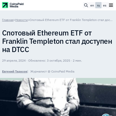
en
ru
es
Главная
>
Новости
>
Спотовый Ethereum ETF от Franklin Templeton стал доступен на DTCC
Спотовый Ethereum ETF от
Franklin Templeton стал доступен
на DTCC
29 апреля, 2024 · Обновлено: 3 октября, 2025 · 2 мин.
Евгений Тарасов
Журналист @ CoinsPaid Media