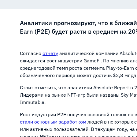
Аналитики прогнозируют, что в ближай
Earn (P2E) будет расти в среднем на 20
Согласно
отчету
аналитической компании Absolute
ожидается рост индустрии GameFi. По мнению ана
среднегодовой темп роста сегмента Play-to-Earn
обозначенного периода может достичь $2,8 млрд
Стоит отметить, что аналитики Absolute Report в
Лидерами на рынке NFT-игр были названы Sky Mavi
Immutable.
Рост индустрии P2E получил основной толчок во
стали основным заработком
людей в некоторых ст
млн активных пользователей. В текущем году, на
сегмент NFT-игр сохранил свою популярность и в