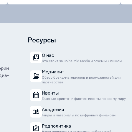
Ресурсы
О нас
Кто стоит за CoinsPaid Media и зачем мы пишем
ории
Медиакит
диа-
Обзор бренд-материалов и возможностей для
партнёрства
Ивенты
Главные крипто- и финтех-ивенты по всему миру
Академия
Гайды и материалы по цифровым финансам
Редполитика
Наши принципы и стандарты публикаций