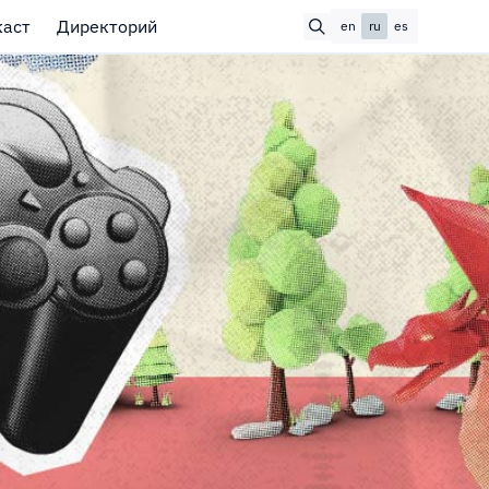
каст
Директорий
en
ru
es