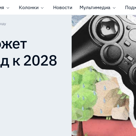
ия
Колонки
Новости
Мультимедиа
Под
году
ожет
д к 2028