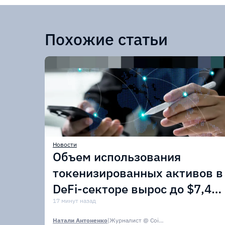
Похожие статьи
Новости
Объем использования
токенизированных активов в
DeFi-секторе вырос до $7,4
млрд
17 минут назад
Натали Антоненко
|
Журналист @ CoinsPaid Media