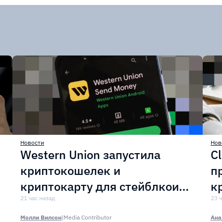
Новости
Нов
Western Union запустила
C
криптокошелек и
п
криптокарту для стейблкоина
к
USDPT
21 час назад
а
23 
Молли Вилсон
|
Media Contributor
Ана