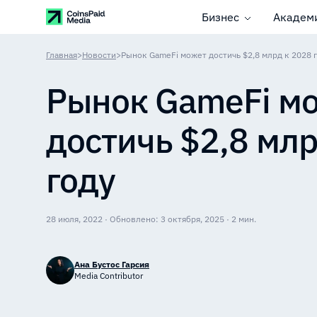
Бизнес
Академ
Главная
>
Новости
>
Рынок GameFi может достичь $2,8 млрд к 2028 
Рынок GameFi м
достичь $2,8 млр
году
28 июля, 2022 · Обновлено: 3 октября, 2025 · 2 мин.
Ана Бустос Гарсия
Media Contributor