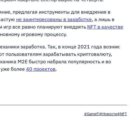
яние, предлагая инструменты для внедрения в
частую
не заинтересованы в заработке
, а лишь в
и игр все равно планируют внедрять
NFT в качестве
основному игровому процессу.
ханики заработка. Так, в конце 2021 года возник
ют пользователям зарабатывать криптовалюту,
ханика M2E быстро набрала популярность и во
 уже более
40 проектов
.
#GameFi
#Новости
#NFT