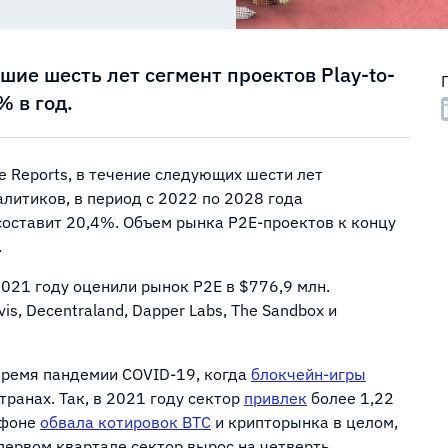
шие шесть лет сегмент проектов Play-to-
% в год.
 Reports, в течение следующих шести лет
литиков, в период с 2022 по 2028 года
 составит 20,4%. Объем рынка P2E-проектов к концу
.
 2021 году оценили рынок P2E в $776,9 млн.
s, Decentraland, Dapper Labs, The Sandbox и
 время пандемии COVID-19, когда
блокчейн-игры
ранах. Так, в 2021 году сектор
привлек
более 1,22
 фоне
обвала котировок BTC
и крипторынка в целом,
 первом квартале сектор вырос на четверть.