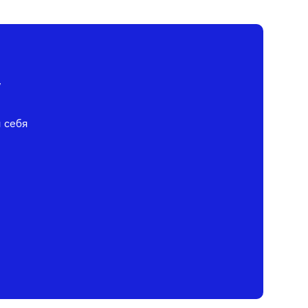
у
я себя