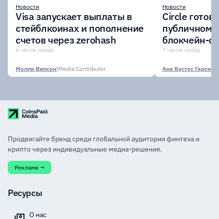
Новости
Новости
Visa запускает выплаты в
Circle готов
стейблкоинах и пополнение
публичному 
счетов через zerohash
блокчейн-се
участии кр
6 часов назад
7 часов назад
финансовых
Молли Вилсон
|
Media Contributor
Ана Бустос Гарсия
|
M
Продвигайте бренд среди глобальной аудитории финтеха и
крипто через индивидуальные медиа-решения.
Реклама →
Ресурсы
О нас