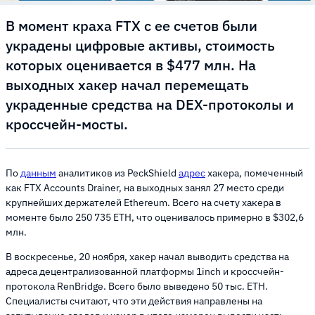
В момент краха FTX с ее счетов были
украдены цифровые активы, стоимость
которых оценивается в $477 млн. На
выходных хакер начал перемещать
украденные средства на DEX-протоколы и
кроссчейн-мосты.
По
данным
аналитиков из PeckShield
адрес
хакера, помеченный
как FTX Accounts Drainer, на выходных занял 27 место среди
крупнейших держателей Ethereum. Всего на счету хакера в
моменте было 250 735 ETH, что оценивалось примерно в $302,6
млн.
В воскресенье, 20 ноября, хакер начал выводить средства на
адреса децентрализованной платформы 1inch и кроссчейн-
протокола RenBridge. Всего было выведено 50 тыс. ETH.
Специалисты считают, что эти действия направлены на