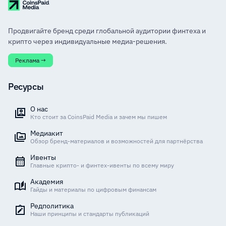
Продвигайте бренд среди глобальной аудитории финтеха и
крипто через индивидуальные медиа-решения.
Реклама →
Ресурсы
О нас
Кто стоит за CoinsPaid Media и зачем мы пишем
Медиакит
Обзор бренд-материалов и возможностей для партнёрства
Ивенты
Главные крипто- и финтех-ивенты по всему миру
Академия
Гайды и материалы по цифровым финансам
Редполитика
Наши принципы и стандарты публикаций