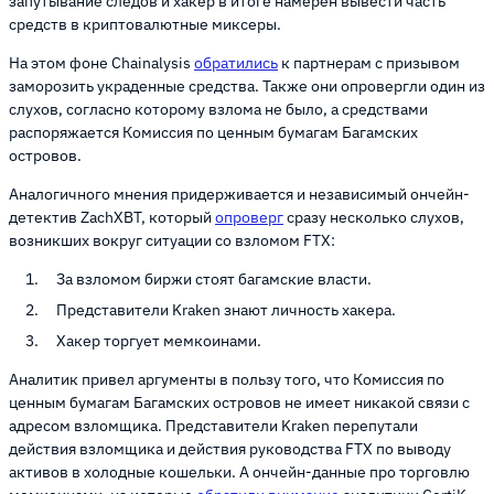
запутывание следов и хакер в итоге намерен вывести часть
средств в криптовалютные миксеры.
На этом фоне Chainalysis
обратились
к партнерам с призывом
заморозить украденные средства. Также они опровергли один из
слухов, согласно которому взлома не было, а средствами
распоряжается Комиссия по ценным бумагам Багамских
островов.
Аналогичного мнения придерживается и независимый ончейн-
детектив ZachXBT, который
опроверг
сразу несколько слухов,
возникших вокруг ситуации со взломом FTX:
За взломом биржи стоят багамские власти.
Представители Kraken знают личность хакера.
Хакер торгует мемкоинами.
Аналитик привел аргументы в пользу того, что Комиссия по
ценным бумагам Багамских островов не имеет никакой связи с
адресом взломщика. Представители Kraken перепутали
действия взломщика и действия руководства FTX по выводу
активов в холодные кошельки. А ончейн-данные про торговлю