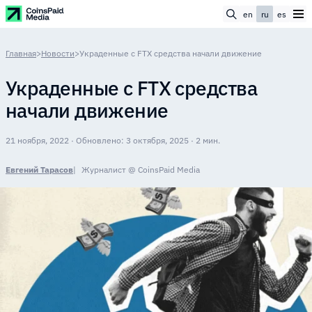
en
ru
es
Главная
>
Новости
>
Украденные с FTX средства начали движение
Украденные с FTX средства
начали движение
21 ноября, 2022 · Обновлено: 3 октября, 2025 · 2 мин.
Евгений Тарасов
Журналист @ CoinsPaid Media