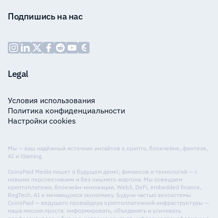
Подпишись на нас
Legal
Условия использования
Политика конфиденциальности
Настройки cookies
Мы — ваш надёжный источник инсайтов о крипто, блокчейне, финтехе,
AI и iGaming.
CoinsPaid Media пишет о будущем денег, финансов и технологий — с
новыми перспективами и без лишнего жаргона. Мы освещаем
криптоплатежи, блокчейн-инновации, Web3, DeFi, embedded finance,
RegTech, AI и меняющуюся экономику. Будучи частью экосистемы
CoinsPaid — ведущего провайдера криптоплатежной инфраструктуры —
наша миссия проста: информировать, объединять и усиливать