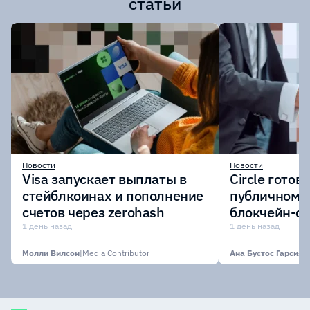
статьи
Новости
Новости
Visa запускает выплаты в
Circle готов
стейблкоинах и пополнение
публичному 
счетов через zerohash
блокчейн-се
участии кр
1 день назад
1 день назад
финансовых
Молли Вилсон
|
Media Contributor
Ана Бустос Гарсия
|
M