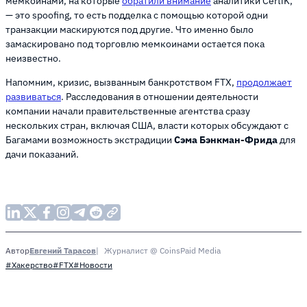
мемкоинами, на которые
обратили внимание
аналитики CertiK,
— это spoofing, то есть подделка с помощью которой одни
транзакции маскируются под другие. Что именно было
замаскировано под торговлю мемкоинами остается пока
неизвестно.
Напомним, кризис, вызванным банкротством FTX,
продолжает
развиваться
. Расследования в отношении деятельности
компании начали правительственные агентства сразу
нескольких стран, включая США, власти которых обсуждают с
Багамами возможность экстрадиции
Сэма Бэнкман-Фрида
для
дачи показаний.
Евгений Тарасов
Журналист @ CoinsPaid Media
Автор
#Хакерство
#FTX
#Новости