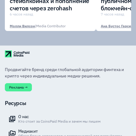
стейблкоинах и пополнение
публичному 
счетов через zerohash
блокчейн-се
участии кр
6 часов назад
7 часов назад
финансовых
Молли Вилсон
|
Media Contributor
Ана Бустос Гарсия
|
M
Продвигайте бренд среди глобальной аудитории финтеха и
крипто через индивидуальные медиа-решения.
Реклама →
Ресурсы
О нас
Кто стоит за CoinsPaid Media и зачем мы пишем
Медиакит
Обзор бренд-материалов и возможностей для партнёрства