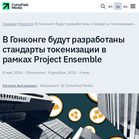
en
ru
es
Главная
>
Новости
>
В Гонконге будут разработаны стандарты токенизации в рамках Project Ensemble
В Гонконге будут разработаны
стандарты токенизации в
рамках Project Ensemble
8 мая, 2024 · Обновлено: 9 декабря, 2025 · 2 мин.
Натали Антоненко
Журналист @ CoinsPaid Media