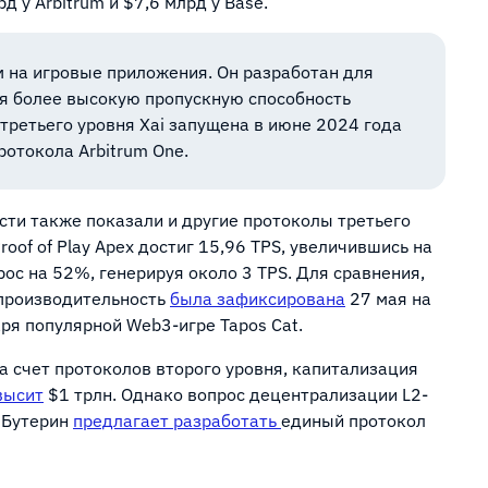
 у Arbitrum и $7,6 млрд у Base.
м на игровые приложения. Он разработан для
я более высокую пропускную способность
 третьего уровня Xai запущена в июне 2024 года
ротокола Arbitrum One.
ти также показали и другие протоколы третьего
roof of Play Apex достиг 15,96 TPS, увеличившись на
ос на 52%, генерируя около 3 TPS. Для сравнения,
 производительность
была зафиксирована
27 мая на
аря популярной Web3-игре Tapos Cat.
а счет протоколов второго уровня, капитализация
высит
$1 трлн. Однако вопрос децентрализации L2-
 Бутерин
предлагает разработать
единый протокол