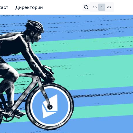
каст
Директорий
en
ru
es