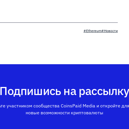
#Ethereum
#Новости
Подпишись на рассылк
те участником сообщества CoinsPaid Media и откройте дл
новые возможности криптовалюты