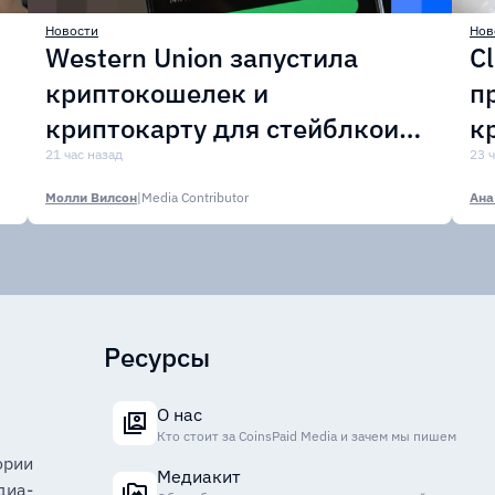
Новости
Нов
Western Union запустила
C
криптокошелек и
п
криптокарту для стейблкоина
к
USDPT
21 час назад
а
23 
Молли Вилсон
|
Media Contributor
Ана
Ресурсы
О нас
Кто стоит за CoinsPaid Media и зачем мы пишем
ории
Медиакит
диа-