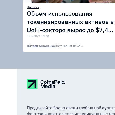
Новости
Объем использования
токенизированных активов в
DeFi-секторе вырос до $7,4
млрд
17 минут назад
Натали Антоненко
|
Журналист @ CoinsPaid Media
Продвигайте бренд среди глобальной аудит
финтеха и крипто через индивидуальные ме