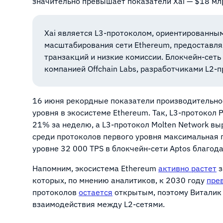
значительно превышает показатели Xai — $18 млрд
Xai является L3-протоколом, ориентированны
масштабирования сети Ethereum, предоставля
транзакций и низкие комиссии. Блокчейн-сеть
компанией Offchain Labs, разработчиками L2-п
16 июня рекордные показатели производительнос
уровня в экосистеме Ethereum. Так, L3-протокол P
21% за неделю, а L3-протокол Molten Network выр
среди протоколов первого уровня максимальная
уровне 32 000 TPS в блокчейн-сети Aptos благод
Напомним, экосистема Ethereum
активно растет
з
которых, по мнению аналитиков, к 2030 году
пре
протоколов
остается
открытым, поэтому Виталик
взаимодействия между L2-сетями.