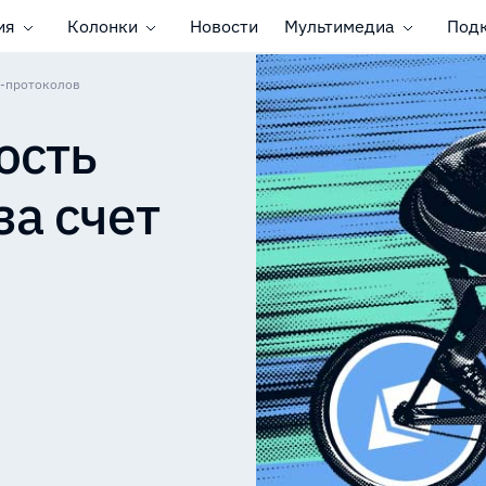
ия
Колонки
Новости
Мультимедиа
Под
3-протоколов
ость
за счет