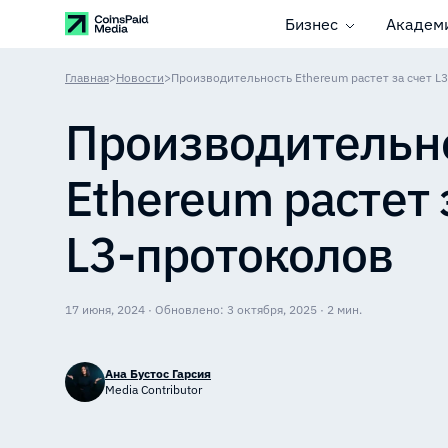
Бизнес
Академ
Главная
>
Новости
>
Производительность Ethereum растет за счет L
Производительн
Ethereum растет 
L3-протоколов
17 июня, 2024 · Обновлено: 3 октября, 2025 · 2 мин.
Ана Бустос Гарсия
Media Contributor