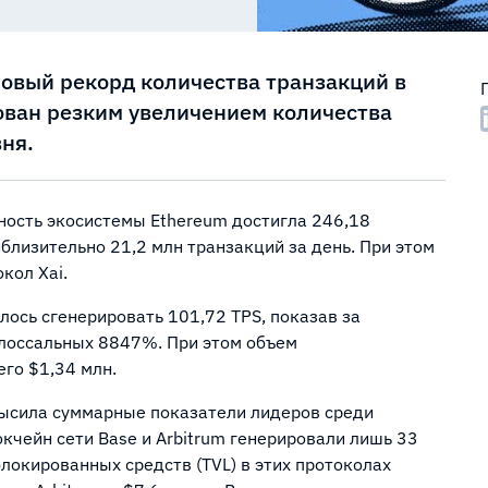
новый рекорд количества транзакций в
ован резким увеличением количества
ня.
ность экосистемы Ethereum достигла 246,18
иблизительно 21,2 млн транзакций за день. При этом
кол Xai.
алось сгенерировать 101,72 TPS, показав за
олоссальных 8847%. При этом объем
его $1,34 млн.
евысила суммарные показатели лидеров среди
окчейн сети Base и Arbitrum генерировали лишь 33
блокированных средств (TVL) в этих протоколах