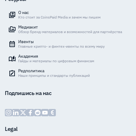
О нас
Кто стоит за CoinsPaid Media и зачем мы пишем
Медиакит
Обзор бренд-материалов и возможностей для партнёрства
Ивенты
Главные крипто- и финтех-ивенты по всему миру
Академия
Гайды и материалы по цифровым финансам
Редполитика
Наши принципы и стандарты публикаций
Подпишись на нас
Legal