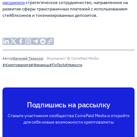
расширили
стратегическое сотрудничество, направленное на
развитие сферы трансграничных платежей с использованием
стейблкоинов и токенизированных депозитов.
Евгений Тарасов
Журналист @ CoinsPaid Media
Автор
#Криптовалюта
#Финансы
#FinTech
#Новости
Подпишись на рассылку
Станьте участником сообщества CoinsPaid Media и откройте
для себя новые возможности криптовалюты