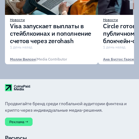
Новости
Новости
Visa запускает выплаты в
Circle готов
стейблкоинах и пополнение
публичному 
счетов через zerohash
блокчейн-се
участии кр
1 день назад
1 день назад
финансовых
Молли Вилсон
|
Media Contributor
Ана Бустос Гарсия
|
M
Продвигайте бренд среди глобальной аудитории финтеха и
крипто через индивидуальные медиа-решения.
Реклама →
Ресурсы