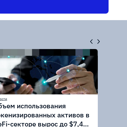
ости
бъем использования
окенизированных активов в
eFi-секторе вырос до $7,4