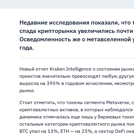
Недавние исследования показали, что 
спада крипторынка увеличились почти
Осведомленность же о метавселенной у
года.
Новый отчет Kraken Intelligence о состоянии рын
проектов значительно превосходят любую другу
выросла на 395% в годовом исчислении, несмотр
рынке.
Стоит отметить, что токены сегмента Metaverse, с
криптовалютных активов, в которых наблюдался 
динамика отмечалась еще лишь у биржевых токен
остальные категории криптовалютного рынка пок
BTC упал на 13%, ETH — на 25%, а сектор DeFi ок