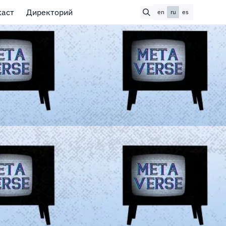
каст
Директорий
en
ru
es