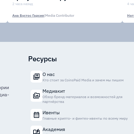
финансовых организаций
2 часа назад
м
4 ча
Ана Бустос Гарсия
|
Media Contributor
Нат
Ресурсы
О нас
Кто стоит за CoinsPaid Media и зачем мы пишем
ории
Медиакит
диа-
Обзор бренд-материалов и возможностей для
партнёрства
Ивенты
Главные крипто- и финтех-ивенты по всему миру
Академия