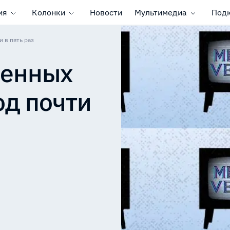
ия
Колонки
Новости
Мультимедиа
Под
 в пять раз
ленных
од почти