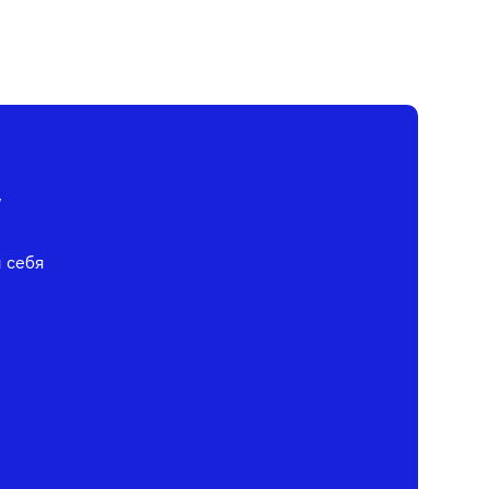
у
я себя