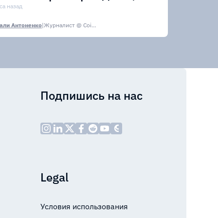
лрд
са назад
али Антоненко
|
Журналист @ CoinsPaid Media
Подпишись на нас
Legal
Условия использования