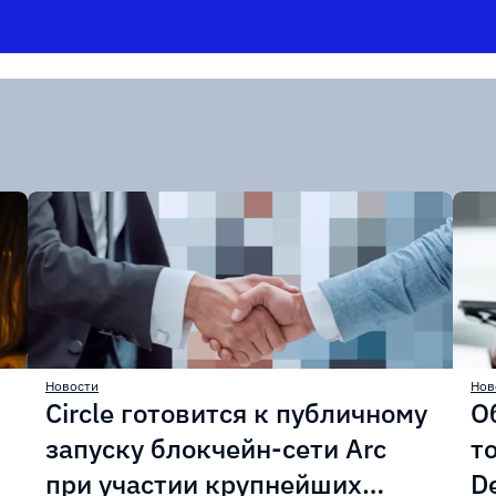
Новости
Нов
Circle готовится к публичному
О
запуску блокчейн-сети Arc
т
при участии крупнейших
D