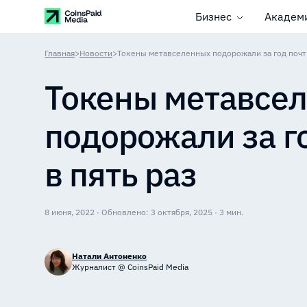
Бизнес
Академ
Главная
>
Новости
>
Токены метавселенных подорожали за год почти
Токены метавсе
подорожали за г
в пять раз
8 июня, 2022 · Обновлено: 3 октября, 2025 · 3 мин.
Натали Антоненко
Журналист @ CoinsPaid Media