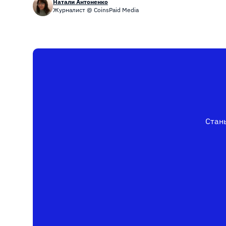
Натали Антоненко
Журналист @ CoinsPaid Media
Стань