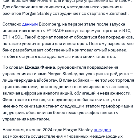
как переломный момент для индустрии управления капиталом.
Для обеспечения ликвидности, кастодиального хранения и
расчетов Morgan Stanley сотрудничает со стартапом Zerohash.
Согласно
данным
Bloomberg, на первом этапе после запуска
инициативы клиенты E*TRADE смогут напрямую торговать BTC,
ETH и SOL. Такой формат позволит обходиться без посредников,
но также увеличит риски для инвесторов. Поэтому параллельно
банк разрабатывает собственный криптовалютный кошелек,
чтобы выступать кастодианом активов своих клиентов.
По словам
Джеда Финна
, руководителя подразделения
управления активами Morgan Stanley, запуск криптотрейдинга —
лишь «верхушка айсберга». В планах банка — не только торговля
криптовалютами, но и внедрение токенизированных активов,
включая цифровые аналоги акций, облигаций и недвижимости.
Финн также отметил, что руководство банка считает, что
именно токенизация станет следующим этапом трансформации
индустрии, обеспечивая более высокую эффективность
управления капиталом.
Напомним, в конце 2024 года Morgan Stanley
внедрил
возможность осуществления мгновенных международных