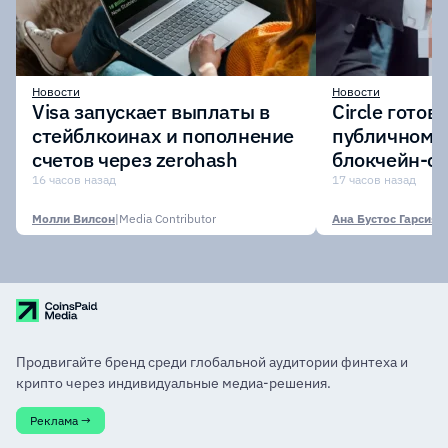
Новости
Новости
Visa запускает выплаты в
Circle готов
стейблкоинах и пополнение
публичному 
счетов через zerohash
блокчейн-се
участии кр
16 часов назад
17 часов назад
финансовых
Молли Вилсон
|
Media Contributor
Ана Бустос Гарсия
|
M
Продвигайте бренд среди глобальной аудитории финтеха и
крипто через индивидуальные медиа-решения.
Реклама →