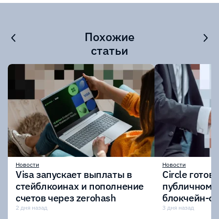
Похожие
статьи
Новости
Новости
Visa запускает выплаты в
Circle готов
стейблкоинах и пополнение
публичному 
счетов через zerohash
блокчейн-се
участии кр
2 дня назад
3 дня назад