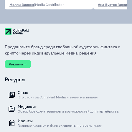
финансовых
Молли Вилсон
|
Media Contributor
Ана Бустос Гарсия
|
M
Продвигайте бренд среди глобальной аудитории финтеха и
крипто через индивидуальные медиа-решения.
Реклама →
Ресурсы
О нас
Кто стоит за CoinsPaid Media и зачем мы пишем
Медиакит
Обзор бренд-материалов и возможностей для партнёрства
Ивенты
Главные крипто- и финтех-ивенты по всему миру