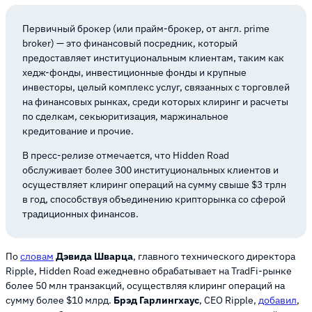
Первичный брокер (или прайм-брокер, от англ. prime
broker) — это финансовый посредник, который
предоставляет институциональным клиентам, таким как
хедж-фонды, инвестиционные фонды и крупные
инвесторы, целый комплекс услуг, связанных с торговлей
на финансовых рынках, среди которых клиринг и расчеты
по сделкам, секьюритизация, маржинальное
кредитование и прочие.
В пресс-релизе отмечается, что Hidden Road
обслуживает более 300 институциональных клиентов и
осуществляет клиринг операций на сумму свыше $3 трлн
в год, способствуя объединению крипторынка со сферой
традиционных финансов.
По
словам
Дэвида Шварца
, главного технического директора
Ripple, Hidden Road ежедневно обрабатывает на TradFi-рынке
более 50 млн транзакций, осуществляя клиринг операций на
сумму более $10 млрд.
Брэд Гарлингхаус
, CEO Ripple,
добавил
,