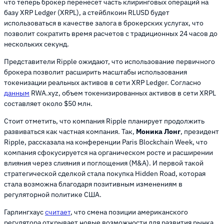
что теперь брокер перенесет часть клиринговых операций на
базу XRP Ledger (XRPL), а стейблкоин RLUSD будет
использоваться в качестве залога в брокерских услугах, что
позволит сократить время расчетов с традиционных 24 часов до
нескольких секунд.
Представители Ripple ожидают, что использование первичного
брокера позволит расширить масштабы использования
токенизации реальных активов в сети XRP Ledger. Согласно
данным
RWA.xyz, объем токенизированных активов в сети XRPL
составляет около $50 млн.
Стоит отметить, что компания Ripple планирует продолжить
развиваться как частная компания. Так,
Моника Лонг
, президент
Ripple, рассказала на конференции Paris Blockchain Week, что
компания сфокусируется на органическом росте и расширении
влияния через слияния и поглощения (M&A). И первой такой
стратегической сделкой стала покупка Hidden Road, которая
стала возможна благодаря позитивным изменениям в
регуляторной политике США.
Гарлингхаус
считает
, что смена позиции американского
регулятора открывает новые возможности для развития рынка