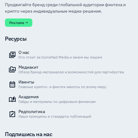
Продвигайте бренд среди глобальной аудитории финтеха и
крипто через индивидуальные медиа-решения.
Реклама →
Ресурсы
О нас
Кто стоит за CoinsPaid Media и зачем мы пишем
Медиакит
Обзор бренд-материалов и возможностей для партнёрства
Ивенты
Главные крипто- и финтех-ивенты по всему миру
Академия
Гайды и материалы по цифровым финансам
Редполитика
Наши принципы и стандарты публикаций
Подпишись на нас