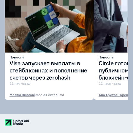
Новости
Новости
Visa запускает выплаты в
Circle готов
стейблкоинах и пополнение
публичному 
счетов через zerohash
блокчейн-се
участии кр
21 час назад
22 часа назад
финансовых
Молли Вилсон
|
Media Contributor
Ана Бустос Гарсия
|
M