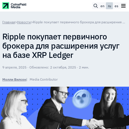
en
ru
es
Главная
>
Новости
>
Ripple покупает первичного брокера для расширения услуг на базе XRP Ledger
Ripple покупает первичного
брокера для расширения услуг
на базе XRP Ledger
9 апреля, 2025 · Обновлено: 2 октября, 2025 · 2 мин.
Молли Вилсон
Media Contributor