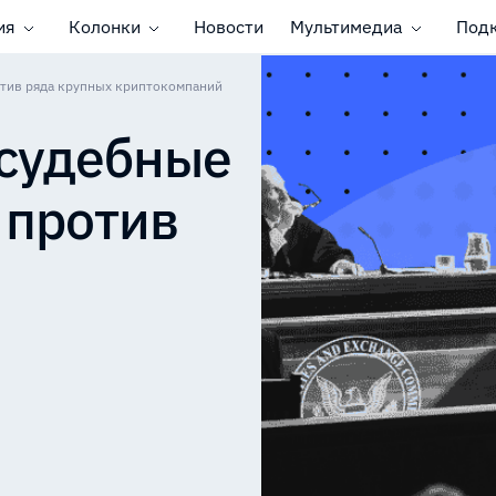
ия
Колонки
Новости
Мультимедиа
Под
отив ряда крупных криптокомпаний
 судебные
 против