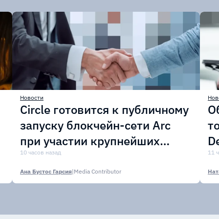
Новости
Нов
Circle готовится к публичному
О
запуску блокчейн-сети Arc
т
при участии крупнейших
D
финансовых организаций
10 часов назад
м
11 
Ана Бустос Гарсия
|
Media Contributor
Нат