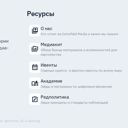
Ресурсы
О нас
Кто стоит за CoinsPaid Media и зачем мы пишем
ории
Медиакит
диа-
Обзор бренд-материалов и возможностей для
партнёрства
Ивенты
Главные крипто- и финтех-ивенты по всему миру
Академия
Гайды и материалы по цифровым финансам
Редполитика
Наши принципы и стандарты публикаций
, финтехе, AI и iGaming.