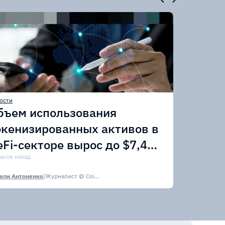
ости
бъем использования
окенизированных активов в
eFi-секторе вырос до $7,4
лрд
часов назад
али Антоненко
|
Журналист @ CoinsPaid Media