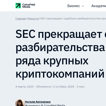
Бизнес
Академ
Главная
>
Новости
>
SEC прекращает судебные разбирательства пр
SEC прекращает
разбирательства
ряда крупных
криптокомпаний
4 марта, 2025 · Обновлено: 2 октября, 2025 · 2 мин.
Натали Антоненко
Журналист @ CoinsPaid Media