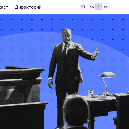
каст
Директорий
en
ru
es