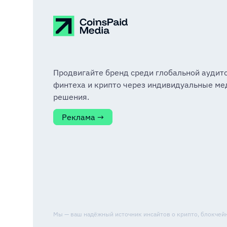
Продвигайте бренд среди глобальной аудит
финтеха и крипто через индивидуальные ме
решения.
Реклама →
Мы — ваш надёжный источник инсайтов о крипто, блокчейне