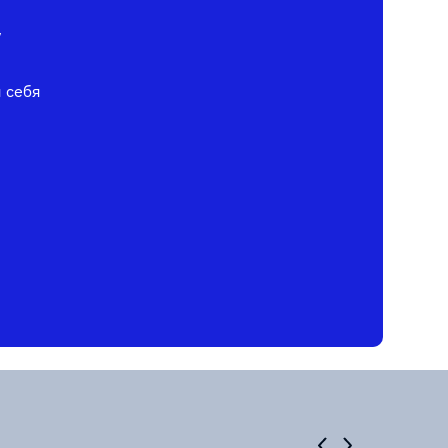
у
я себя