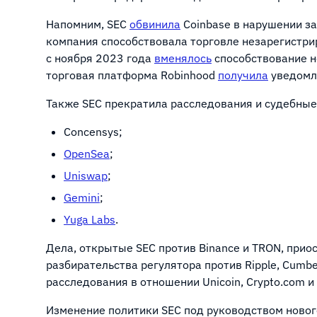
Напомним, SEC
обвинила
Coinbase в нарушении за
компания способствовала торговле незарегистр
с ноября 2023 года
вменялось
способствование н
торговая платформа Robinhood
получила
уведомле
Также SEC прекратила расследования и судебные
Concensys;
OpenSea
;
Uniswap
;
Gemini
;
Yuga Labs
.
Дела, открытые SEC против Binance и TRON, при
разбирательства регулятора против Ripple, Cumb
расследования в отношении Unicoin, Crypto.com и
Изменение политики SEC под руководством ново