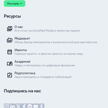
Реклама →
Ресурсы
О нас
Кто стоит за CoinsPaid Media и зачем мы пишем
Медиакит
Обзор бренд-материалов и возможностей для партнёрства
Ивенты
Главные крипто- и финтех-ивенты по всему миру
Академия
Гайды и материалы по цифровым финансам
Редполитика
Наши принципы и стандарты публикаций
Подпишись на нас