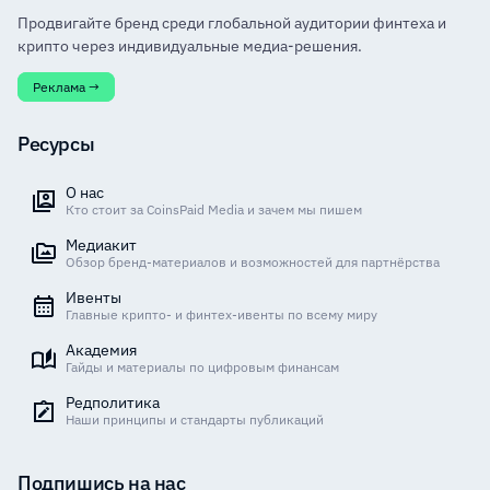
Продвигайте бренд среди глобальной аудитории финтеха и
крипто через индивидуальные медиа-решения.
Реклама →
Ресурсы
О нас
Кто стоит за CoinsPaid Media и зачем мы пишем
Медиакит
Обзор бренд-материалов и возможностей для партнёрства
Ивенты
Главные крипто- и финтех-ивенты по всему миру
Академия
Гайды и материалы по цифровым финансам
Редполитика
Наши принципы и стандарты публикаций
Подпишись на нас