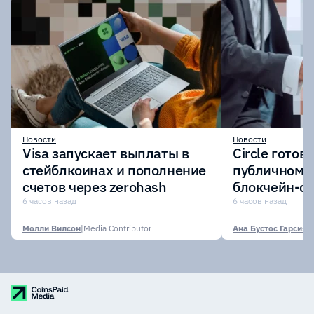
Новости
Новости
Visa запускает выплаты в
Circle готов
стейблкоинах и пополнение
публичному 
счетов через zerohash
блокчейн-се
участии кр
6 часов назад
6 часов назад
финансовых
Молли Вилсон
|
Media Contributor
Ана Бустос Гарсия
|
M