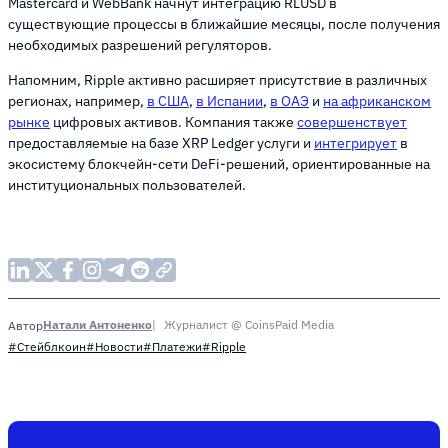
Mastercard и WebBank начнут интеграцию RLUSD в
существующие процессы в ближайшие месяцы, после получения
необходимых разрешений регуляторов.
Напомним, Ripple активно расширяет присутствие в различных
регионах, например,
в США
,
в Испании
,
в ОАЭ
и
на африканском
рынке
цифровых активов. Компания также
совершенствует
предоставляемые на базе XRP Ledger услуги и
интегрирует
в
экосистему блокчейн-сети DeFi-решений, ориентированные на
институциональных пользователей.
Натали Антоненко
Журналист @ CoinsPaid Media
Автор
#Стейблкоин
#Новости
#Платежи
#Ripple