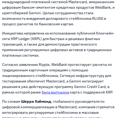
международной платежной системой Mastercard, американским
цифровым банком-эмитентом кредитных продуктов WebBank, и
криптобиржей Gemini. Целью сотрудничества стала
возможность внедрения долларового стейблкоина RLUSD в
процесс расчетов по банковским картам.
Инициатива направлена на использование публичной блокчейн-
сети XRP Ledger (XRPL) для быстрых и дешевых фиатных
транзакций, а также для демонстрации практического
применения регулируемых цифровых активов в традиционных
платежных системах.
Согласно заявлению Ripple, WebBank протестирует расчеты по
традиционным карточным операциям с помощью
лицензированного стейблкоина. Сетевую инфраструктуру для
тестирования обеспечит Mastercard, а Gemini интегрирует
решения в уже действующую программу Gemini Credit Card, в
рамках которой ранее
была выпущена
карта с поддержкой XRP.
По словам
Шерри Хэймонд
, глобального руководителя по
цифровой коммерциализации в Mastercard, компания стремится
интегрировать регулируемые стейблкоины в массовые
платежные процессы, сохраняя высокий уровень защиты