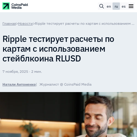
en
ru
es
Главная
>
Новости
>
Ripple тестирует расчеты по картам с использованием стейблкоина RLUSD
Ripple тестирует расчеты по
картам с использованием
стейблкоина RLUSD
7 ноября, 2025 · 2 мин.
Натали Антоненко
Журналист @ CoinsPaid Media