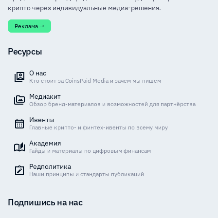
крипто через индивидуальные медиа-решения.
Реклама →
Ресурсы
О нас
Кто стоит за CoinsPaid Media и зачем мы пишем
Медиакит
Обзор бренд-материалов и возможностей для партнёрства
Ивенты
Главные крипто- и финтех-ивенты по всему миру
Академия
Гайды и материалы по цифровым финансам
Редполитика
Наши принципы и стандарты публикаций
Подпишись на нас