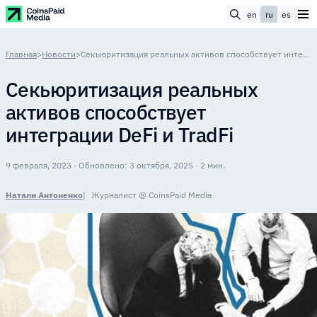
en
ru
es
Главная
>
Новости
>
Cекьюритизация реальных активов способствует интеграции DeFi и TradFi
Cекьюритизация реальных
активов способствует
интеграции DeFi и TradFi
9 февраля, 2023 · Обновлено: 3 октября, 2025 · 2 мин.
Натали Антоненко
Журналист @ CoinsPaid Media