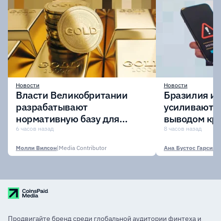
Новости
Новости
Власти Великобритании
Бразилия и 
разрабатывают
усиливают к
нормативную базу для
выводом кри
токенизированного золота
рамках иниц
6 часов назад
8 часов назад
борьбе с м
Молли Вилсон
|
Media Contributor
Ана Бустос Гарсия
|
M
Продвигайте бренд среди глобальной аудитории финтеха и