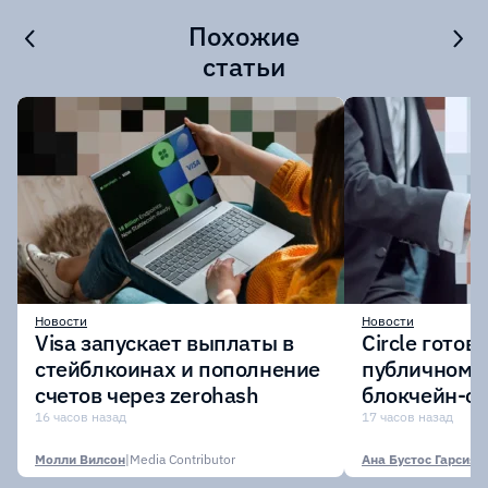
Похожие
статьи
Новости
Новости
Visa запускает выплаты в
Circle готов
стейблкоинах и пополнение
публичному 
счетов через zerohash
блокчейн-се
участии кр
16 часов назад
17 часов назад
финансовых
Молли Вилсон
|
Media Contributor
Ана Бустос Гарсия
|
M