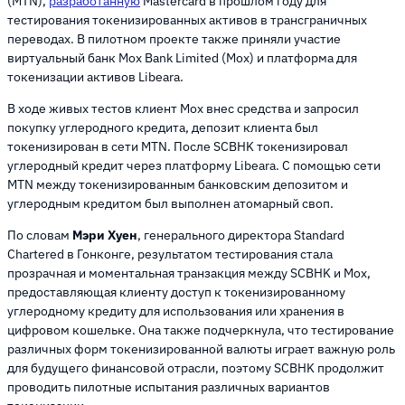
(MTN),
разработанную
Mastercard в прошлом году для
тестирования токенизированных активов в трансграничных
переводах. В пилотном проекте также приняли участие
виртуальный банк Mox Bank Limited (Mox) и платформа для
токенизации активов Libeara.
В ходе живых тестов клиент Mox внес средства и запросил
покупку углеродного кредита, депозит клиента был
токенизирован в сети MTN. После SCBHK токенизировал
углеродный кредит через платформу Libeara. С помощью сети
MTN между токенизированным банковским депозитом и
углеродным кредитом был выполнен атомарный своп.
По словам
Мэри Хуен
, генерального директора Standard
Chartered в Гонконге, результатом тестирования стала
прозрачная и моментальная транзакция между SCBHK и Mox,
предоставляющая клиенту доступ к токенизированному
углеродному кредиту для использования или хранения в
цифровом кошельке. Она также подчеркнула, что тестирование
различных форм токенизированной валюты играет важную роль
для будущего финансовой отрасли, поэтому SCBHK продолжит
проводить пилотные испытания различных вариантов