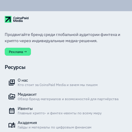
Продвигайте бренд среди глобальной аудитории финтеха и
крипто через индивидуальные медиа-решения.
Реклама →
Ресурсы
О нас
Кто стоит за CoinsPaid Media и зачем мы пишем
Медиакит
Обзор бренд-материалов и возможностей для партнёрства
Ивенты
Главные крипто- и финтех-ивенты по всему миру
Академия
Гайды и материалы по цифровым финансам