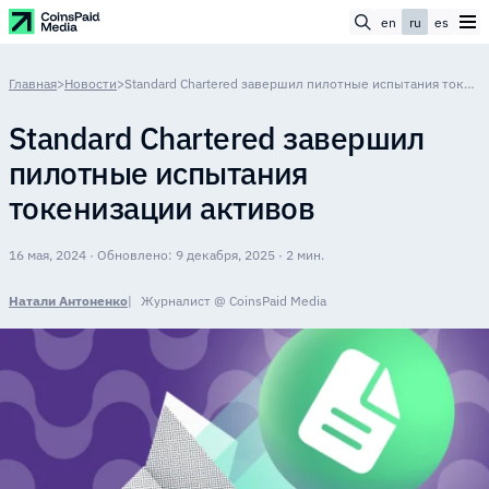
en
ru
es
Главная
>
Новости
>
Standard Chartered завершил пилотные испытания токенизации активов
Standard Chartered завершил
пилотные испытания
токенизации активов
16 мая, 2024 · Обновлено: 9 декабря, 2025 · 2 мин.
Натали Антоненко
Журналист @ CoinsPaid Media