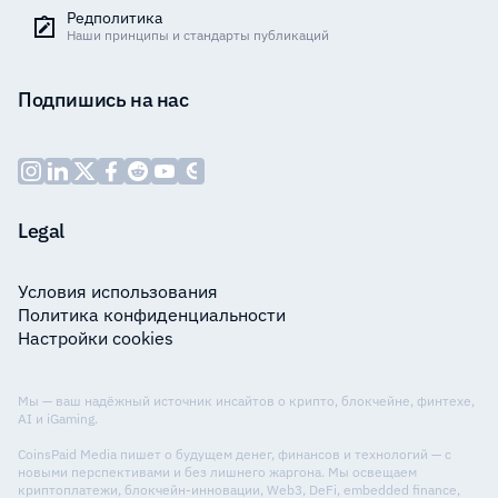
Редполитика
Наши принципы и стандарты публикаций
Подпишись на нас
Legal
Условия использования
Политика конфиденциальности
Настройки cookies
Мы — ваш надёжный источник инсайтов о крипто, блокчейне, финтехе,
AI и iGaming.
CoinsPaid Media пишет о будущем денег, финансов и технологий — с
новыми перспективами и без лишнего жаргона. Мы освещаем
криптоплатежи, блокчейн-инновации, Web3, DeFi, embedded finance,