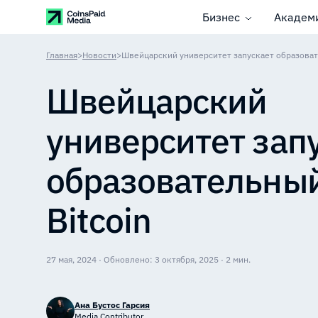
Бизнес
Академ
Главная
>
Новости
>
Швейцарский университет запускает образовате
Швейцарский
университет зап
образовательный
Bitcoin
27 мая, 2024 · Обновлено: 3 октября, 2025 · 2 мин.
Ана Бустос Гарсия
Media Contributor