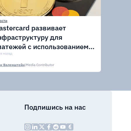
ости
astercard развивает
нфраструктуру для
латежей с использованием
тейблкоинов
ня назад
к Валерштейн
|
Media Contributor
Подпишись на нас