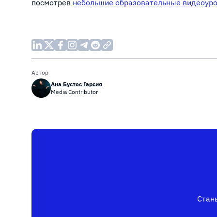
посмотрев
небольшие образовательные видеоур
Автор
Ана Бустос Гарсия
Media Contributor
Стань