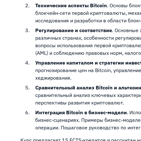
Технические аспекты Bitcoin
. Основы блок
блокчейн-сети первой криптовалюты, механ
исследования и разработки в области блок
Регулирование и соответствие
. Основные
различных странах, особенности регулиров
вопросы использования первой криптовал
(AML) и соблюдению правовых норм, налог
Управление капиталом и стратегии инве
прогнозирование цен на Bitcoin, управлен
хеджирования.
Сравнительный анализ Bitcoin и альткои
сравнительный анализ ключевых характерис
перспективы развития криптовалют.
Интеграция Bitcoin в бизнес-модели
. Исп
бизнес-сценариях. Примеры бизнес-моделей
операции. Пошаговое руководство по инте
Курс предлагает 15 ECTS-кредитов и рассчитан н