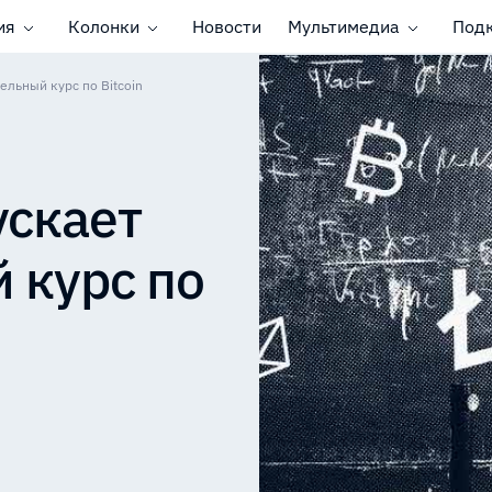
ия
Колонки
Новости
Мультимедиа
Под
льный курс по Bitcoin
ускает
 курс по