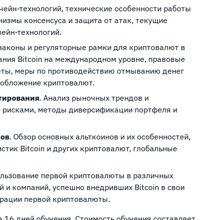
чейн-технологий, технические особенности работы
измы консенсуса и защита от атак, текущие
чейн-технологий.
 законы и регуляторные рамки для криптовалют в
ания Bitcoin на международном уровне, правовые
юты, меры по противодействию отмыванию денег
ообложение криптовалют.
стирования
. Анализ рыночных трендов и
ие рисками, методы диверсификации портфеля и
нов
. Обзор основных альткоинов и их особенностей,
тик Bitcoin и других криптовалют, глобальные
ользование первой криптовалюты в различных
 и компаний, успешно внедривших Bitcoin в свои
грации первой криптовалюты.
а 16 дней обучения. Стоимость обучения составляет