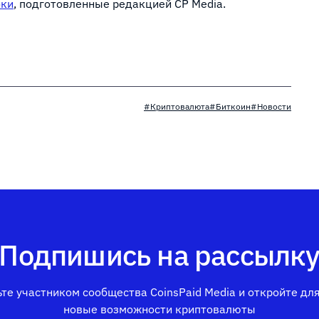
оки
, подготовленные редакцией CP Media.
#Криптовалюта
#Биткоин
#Новости
Подпишись на рассылк
те участником сообщества CoinsPaid Media и откройте дл
новые возможности криптовалюты