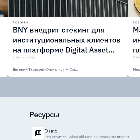
Новости
Нов
BNY внедрит стекинг для
M
институциональных клиентов
и
на платформе Digital Asset
п
Custody
1 день назад
с
2 д
Евгений Тарасов
|
Журналист @ CoinsPaid Media
Мар
Ресурсы
О нас
Кто стоит за CoinsPaid Media и зачем мы пишем