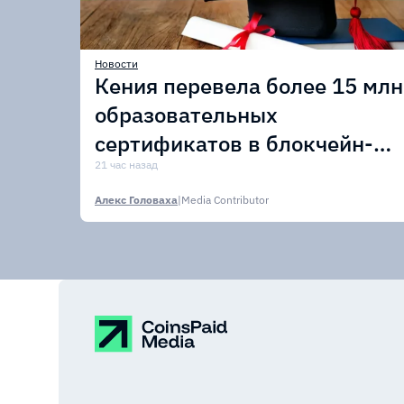
Новости
Кения перевела более 15 млн
образовательных
сертификатов в блокчейн-
сеть Avalanche
21 час назад
Алекс Головаха
|
Media Contributor