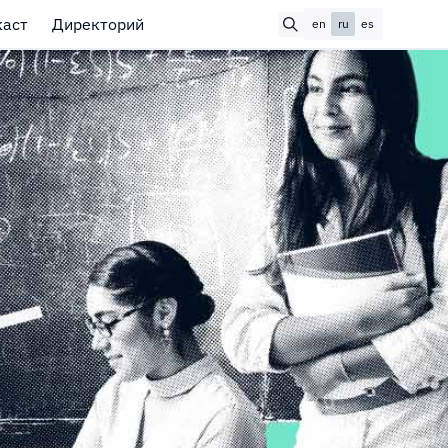
каст
Директорий
en
ru
es