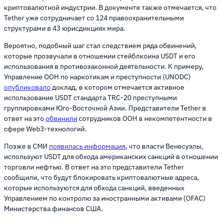
криптовалютной индустрии. В документе также отмечается, что
Tether уже сотрудничает со 124 правоохранительными
структурами в 43 юрисдикциях мира.
Вероятно, подобный шаг стал следствием ряда обвинений,
которые прозвучали в отношении стейблкоина USDT и его
использования в противозаконной деятельности. К примеру,
Управление ООН по наркотикам и преступности (UNODC)
опубликовало
доклад, в котором отмечается активное
использование USDT стандарта TRC-20 преступными
группировками Юго-Восточной Азии. Представители Tether в
ответ на это
обвинили
сотрудников ООН в некомпетентности в
сфере Web3-технологий.
Позже в СМИ
появилась информация
, что власти Венесуэлы,
используют USDT для обхода американских санкций в отношении
торговли нефтью. В ответ на это представители Tether
сообщили, что будут блокировать криптовалютные адреса,
которые используются для обхода санкций, введенных
Управлением по контролю за иностранными активами (OFAC)
Министерства финансов США.