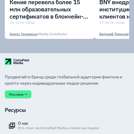
Кения перевела более 15
BNY внедрит
млн образовательных
институцио
сертификатов в блокчейн-
клиентов н
сеть Avalanche
Digital Asset
16 часов назад
19 часов назад
Алекс Головаха
|
Media Contributor
Евгений Тарасов
|
Продвигайте бренд среди глобальной аудитории финтеха и
крипто через индивидуальные медиа-решения.
Реклама →
Ресурсы
О нас
Кто стоит за CoinsPaid Media и зачем мы пишем