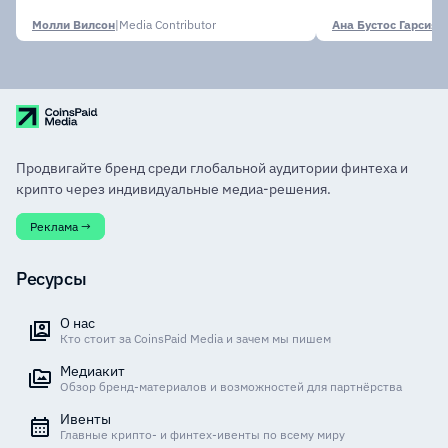
финансовых
Молли Вилсон
|
Media Contributor
Ана Бустос Гарсия
|
M
Продвигайте бренд среди глобальной аудитории финтеха и
крипто через индивидуальные медиа-решения.
Реклама →
Ресурсы
О нас
Кто стоит за CoinsPaid Media и зачем мы пишем
Медиакит
Обзор бренд-материалов и возможностей для партнёрства
Ивенты
Главные крипто- и финтех-ивенты по всему миру