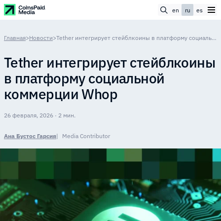
en
ru
es
Главная
>
Новости
>
Tether интегрирует стейблкоины в платформу социальной коммерции Whop
Tether интегрирует стейблкоины
в платформу социальной
коммерции Whop
26 февраля, 2026 · 2 мин.
Ана Бустос Гарсия
Media Contributor