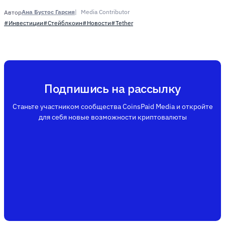
Ана Бустос Гарсия
Media Contributor
Автор
#Инвестиции
#Стейблкоин
#Новости
#Tether
Подпишись на рассылку
Станьте участником сообщества CoinsPaid Media и откройте
для себя новые возможности криптовалюты