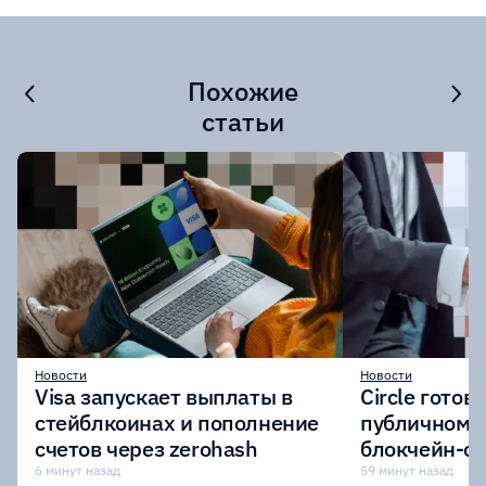
Похожие
статьи
Новости
Новости
Visa запускает выплаты в
Circle готов
стейблкоинах и пополнение
публичному 
счетов через zerohash
блокчейн-се
участии кр
6 минут назад
59 минут назад