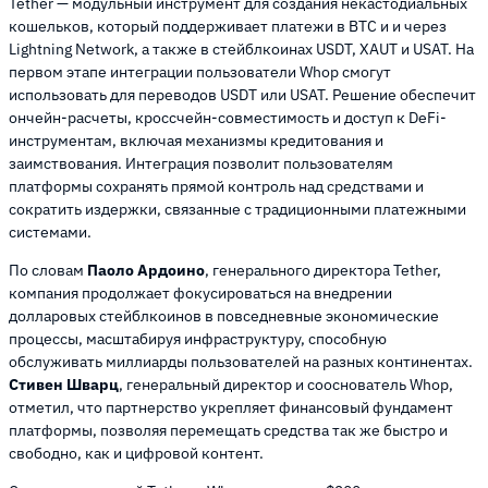
Tether — модульный инструмент для создания некастодиальных
кошельков, который поддерживает платежи в BTC и и через
Lightning Network, а также в стейблкоинах USDT, XAUT и USAT. На
первом этапе интеграции пользователи Whop смогут
использовать для переводов USDT или USAT. Решение обеспечит
ончейн-расчеты, кроссчейн-совместимость и доступ к DeFi-
инструментам, включая механизмы кредитования и
заимствования. Интеграция позволит пользователям
платформы сохранять прямой контроль над средствами и
сократить издержки, связанные с традиционными платежными
системами.
По словам
Паоло Ардоино
, генерального директора Tether,
компания продолжает фокусироваться на внедрении
долларовых стейблкоинов в повседневные экономические
процессы, масштабируя инфраструктуру, способную
обслуживать миллиарды пользователей на разных континентах.
Стивен Шварц
, генеральный директор и сооснователь Whop,
отметил, что партнерство укрепляет финансовый фундамент
платформы, позволяя перемещать средства так же быстро и
свободно, как и цифровой контент.