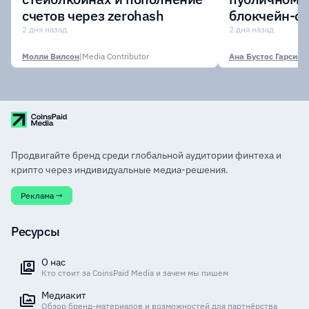
счетов через zerohash
блокчейн-се
участии кр
2 дня назад
2 дня назад
финансовых
Молли Вилсон
|
Media Contributor
Ана Бустос Гарсия
|
M
Продвигайте бренд среди глобальной аудитории финтеха и
крипто через индивидуальные медиа-решения.
Реклама →
Ресурсы
О нас
Кто стоит за CoinsPaid Media и зачем мы пишем
Медиакит
Обзор бренд-материалов и возможностей для партнёрства