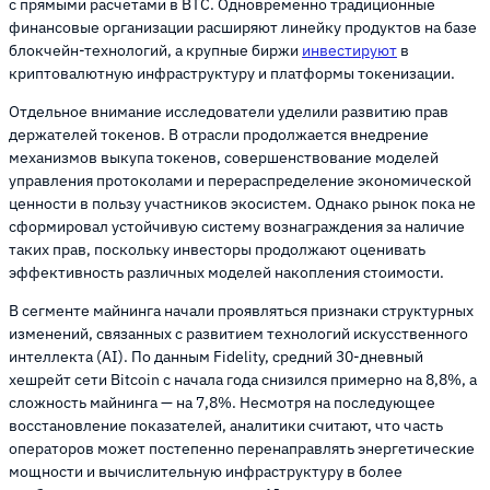
с прямыми расчетами в BTC. Одновременно традиционные
финансовые организации расширяют линейку продуктов на базе
блокчейн-технологий, а крупные биржи
инвестируют
в
криптовалютную инфраструктуру и платформы токенизации.
Отдельное внимание исследователи уделили развитию прав
держателей токенов. В отрасли продолжается внедрение
механизмов выкупа токенов, совершенствование моделей
управления протоколами и перераспределение экономической
ценности в пользу участников экосистем. Однако рынок пока не
сформировал устойчивую систему вознаграждения за наличие
таких прав, поскольку инвесторы продолжают оценивать
эффективность различных моделей накопления стоимости.
В сегменте майнинга начали проявляться признаки структурных
изменений, связанных с развитием технологий искусственного
интеллекта (AI). По данным Fidelity, средний 30-дневный
хешрейт сети Bitcoin с начала года снизился примерно на 8,8%, а
сложность майнинга — на 7,8%. Несмотря на последующее
восстановление показателей, аналитики считают, что часть
операторов может постепенно перенаправлять энергетические
мощности и вычислительную инфраструктуру в более