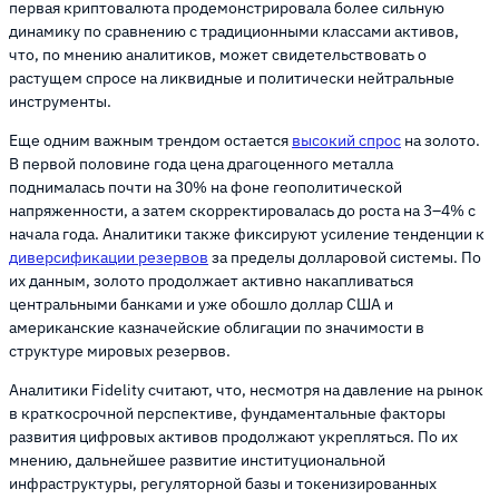
первая криптовалюта продемонстрировала более сильную
динамику по сравнению с традиционными классами активов,
что, по мнению аналитиков, может свидетельствовать о
растущем спросе на ликвидные и политически нейтральные
инструменты.
Еще одним важным трендом остается
высокий спрос
на золото.
В первой половине года цена драгоценного металла
поднималась почти на 30% на фоне геополитической
напряженности, а затем скорректировалась до роста на 3–4% с
начала года. Аналитики также фиксируют усиление тенденции к
диверсификации резервов
за пределы долларовой системы. По
их данным, золото продолжает активно накапливаться
центральными банками и уже обошло доллар США и
американские казначейские облигации по значимости в
структуре мировых резервов.
Аналитики Fidelity считают, что, несмотря на давление на рынок
в краткосрочной перспективе, фундаментальные факторы
развития цифровых активов продолжают укрепляться. По их
мнению, дальнейшее развитие институциональной
инфраструктуры, регуляторной базы и токенизированных