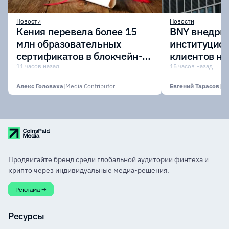
Новости
Новости
Кения перевела более 15
BNY внедрит
млн образовательных
институцио
сертификатов в блокчейн-
клиентов н
сеть Avalanche
Digital Asset
11 часов назад
15 часов назад
Алекс Головаха
|
Media Contributor
Евгений Тарасов
|
Продвигайте бренд среди глобальной аудитории финтеха и
крипто через индивидуальные медиа-решения.
Реклама →
Ресурсы