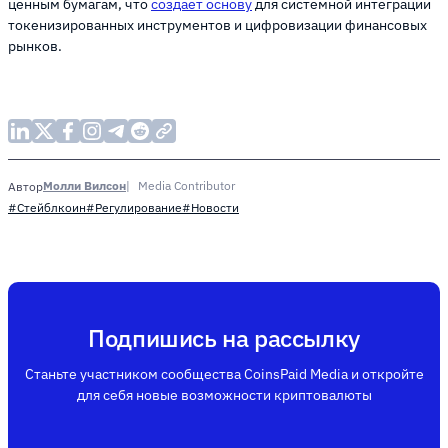
ценным бумагам, что
создает основу
для системной интеграции
токенизированных инструментов и цифровизации финансовых
рынков.
Молли Вилсон
Media Contributor
Автор
#Стейблкоин
#Регулирование
#Новости
Подпишись на рассылку
Станьте участником сообщества CoinsPaid Media и откройте
для себя новые возможности криптовалюты