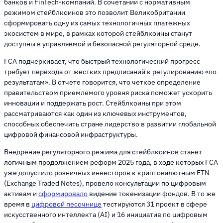
банков и FinTech-компаний. В сочетании с нормативным
режимом стейблкоинов это позволит Великобритании
сформировать одну из самых технологичных платежных
экосистем в мире, в рамках которой стейблкоины станут
доступны в управляемой и безопасной регуляторной среде.
FCA подчеркивает, что быстрый технологический прогресс
требует перехода от жестких предписаний к регулированию «по
результатам». В отчете говорится, что четкое определение
правительством приемлемого уровня риска поможет ускорить
инновации и поддержать рост. Стейблкоины при этом
рассматриваются как один из ключевых инструментов,
способных обеспечить стране лидерство в развитии глобальной
цифровой финансовой инфраструктуры.
Внедрение регуляторного режима для стейблкоинов станет
логичным продолжением реформ 2025 года, в ходе которых FCA
уже допустило розничных инвесторов к криптовалютным ETN
(Exchange Traded Notes), провело консультации по цифровым
активам и
сформировало
видение токенизации фондов. В то же
время в
цифровой песочнице
тестируются 31 проект в сфере
искусственного интеллекта (AI) и 16 инициатив по цифровым