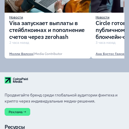
Новости
Новости
Visa запускает выплаты в
Circle готов
стейблкоинах и пополнение
публичному 
счетов через zerohash
блокчейн-се
участии кр
2 часа назад
3 часа назад
финансовых
Молли Вилсон
|
Media Contributor
Ана Бустос Гарсия
|
M
Продвигайте бренд среди глобальной аудитории финтеха и
крипто через индивидуальные медиа-решения.
Реклама →
Ресурсы