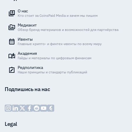
О нас
Кто стоит за CoinsPaid Media и зачем мы пишем
Медиакит
Обзор бренд-материалов и возможностей для партнёрства
Ивенты
Главные крипто- и финтех-ивенты по всему миру
Академия
Гайды и материалы по цифровым финансам
Редполитика
Наши принципы и стандарты публикаций
Подпишись на нас
Legal