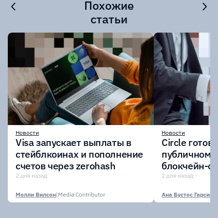
Похожие
статьи
Новости
Новости
Visa запускает выплаты в
Circle готов
стейблкоинах и пополнение
публичному 
счетов через zerohash
блокчейн-се
участии кр
2 дня назад
2 дня назад
финансовых
Молли Вилсон
|
Media Contributor
Ана Бустос Гарсия
|
M