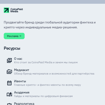
Продвигайте бренд среди глобальной аудитории финтеха и
крипто через индивидуальные медиа-решения.
Реклама →
Ресурсы
О нас
Кто стоит за CoinsPaid Media и зачем мы пишем
Медиакит
Обзор бренд-материалов и возможностей для партнёрства
Ивенты
Главные крипто- и финтех-ивенты по всему миру
Академия
Гайды и материалы по цифровым финансам
Редполитика