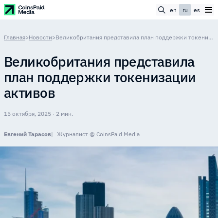
en
ru
es
Главная
>
Новости
>
Великобритания представила план поддержки токенизации активов
Великобритания представила
план поддержки токенизации
активов
15 октября, 2025 · 2 мин.
Евгений Тарасов
Журналист @ CoinsPaid Media