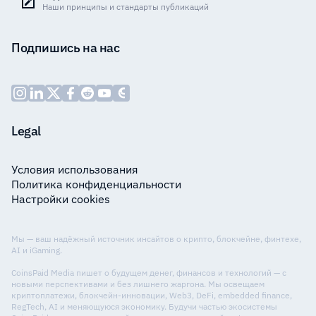
Наши принципы и стандарты публикаций
Подпишись на нас
Legal
Условия использования
Политика конфиденциальности
Настройки cookies
Мы — ваш надёжный источник инсайтов о крипто, блокчейне, финтехе,
AI и iGaming.
CoinsPaid Media пишет о будущем денег, финансов и технологий — с
новыми перспективами и без лишнего жаргона. Мы освещаем
криптоплатежи, блокчейн-инновации, Web3, DeFi, embedded finance,
RegTech, AI и меняющуюся экономику. Будучи частью экосистемы