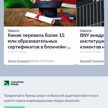
Новости
Новости
Кения перевела более 15
BNY внедрит
млн образовательных
институцио
сертификатов в блокчейн-
клиентов н
сеть Avalanche
Digital Asset
9 часов назад
12 часов назад
Алекс Головаха
|
Media Contributor
Евгений Тарасов
|
Продвигайте бренд среди глобальной аудитории финтеха и
крипто через индивидуальные медиа-решения.