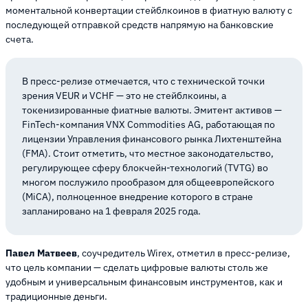
моментальной конвертации стейблкоинов в фиатную валюту с
последующей отправкой средств напрямую на банковские
счета.
В пресс-релизе отмечается, что с технической точки
зрения VEUR и VCHF — это не стейблкоины, а
токенизированные фиатные валюты. Эмитент активов —
FinTech-компания VNX Commodities AG, работающая по
лицензии Управления финансового рынка Лихтенштейна
(FMA). Стоит отметить, что местное законодательство,
регулирующее сферу блокчейн-технологий (TVTG) во
многом послужило прообразом для общеевропейского
(MiCA), полноценное внедрение которого в стране
запланировано на 1 февраля 2025 года.
Павел Матвеев
, соучредитель Wirex, отметил в пресс-релизе,
что цель компании — сделать цифровые валюты столь же
удобным и универсальным финансовым инструментов, как и
традиционные деньги.