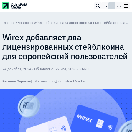
en
ru
es
Главная
>
Новости
>
Wirex добавляет два лицензированных стейблкоина для европейский пользователей
Wirex добавляет два
лицензированных стейблкоина
для европейский пользователей
24 декабря, 2024 · Обновлено: 27 мая, 2026 · 2 мин.
Евгений Тарасов
Журналист @ CoinsPaid Media