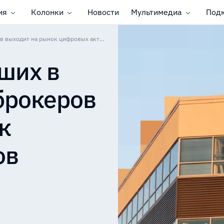
ия
Колонки
Новости
Мультимедиа
Под
Один из крупнейших в мире страховых брокеров выходит на рынок цифровых активов
ших в
брокеров
к
ов