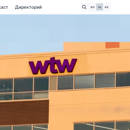
каст
Директорий
en
ru
es