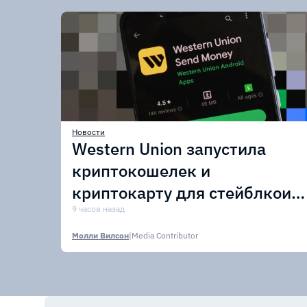
Новости
Western Union запустила
криптокошелек и
криптокарту для стейблкоин
USDPT
9 часов назад
Молли Вилсон
|
Media Contributor