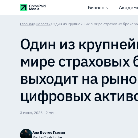
Бизнес
Академ
Главная
>
Новости
>
Один из крупней
мире страховых 
выходит на рыно
цифровых актив
3 июня, 2026 · 2 мин.
Ана Бустос Гарсия
Media Contributor