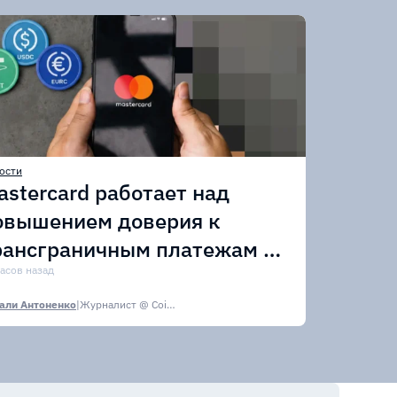
ости
astercard работает над
овышением доверия к
рансграничным платежам в
тейблкоинах
часов назад
али Антоненко
|
Журналист @ CoinsPaid Media