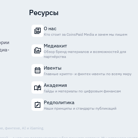
Ресурсы
О нас
Кто стоит за CoinsPaid Media и зачем мы пишем
ории
Медиакит
диа-
Обзор бренд-материалов и возможностей для
партнёрства
Ивенты
Главные крипто- и финтех-ивенты по всему миру
Академия
Гайды и материалы по цифровым финансам
Редполитика
Наши принципы и стандарты публикаций
, финтехе, AI и iGaming.
ологий — с новыми перспективами и без лишнего жаргона. Мы освещаем крип