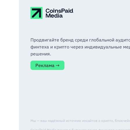
Продвигайте бренд среди глобальной аудит
финтеха и крипто через индивидуальные ме
решения.
Реклама →
Мы — ваш надёжный источник инсайтов о крипто, блокчейне
CoinsPaid Media пишет о будущем денег, финансов и техн