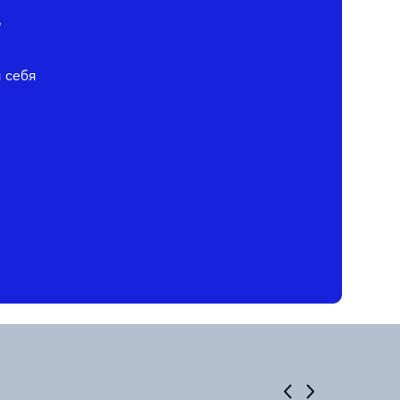
у
я себя