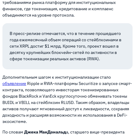
требованиями рынка платформу для институциональных
финансов, где токенизация, кредитование и комплаенс
объединяются на уровне протокола.
В пресс-релизе отмечается, что в течение прошедшего
года ежемесячный объем операций со стейблкоинами в
сети XRPL достиг $1 млрд. Кроме того, проект вошел в
десятку крупнейших блокчейн-сетей по активности в
сфере токенизации реальных активов (RWA).
Дополнительным шагом к институционализации стало
объявление
Ripple и RWA-платформы Securitize о запуске смарт-
контракта, позволяющего инвесторам токенизированных
фондов BlackRock и VanEck круглосуточно обменивать токены
BUIDL и VBILL на стейблкоин RLUSD. Таким образом, владельцы
активов получают мгновенный доступ к ликвидности, сохраняя
доходность и расширяя возможности их использования в DeFi-
экосистеме.
По словам
Джека МакДональд
а, старшего вице-президента