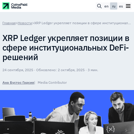
en
ru
es
Главная
>
Новости
>
XRP Ledger укрепляет позиции в сфере институциональных DeFi-решений
XRP Ledger укрепляет позиции в
сфере институциональных DeFi-
решений
24 сентября, 2025 · Обновлено: 2 октября, 2025 · 3 мин.
Ана Бустос Гарсия
Media Contributor