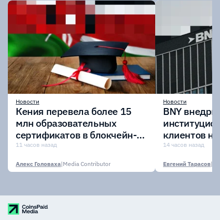
Новости
Новости
Кения перевела более 15
BNY внедрит
млн образовательных
институцио
сертификатов в блокчейн-
клиентов н
сеть Avalanche
Digital Asset
11 часов назад
14 часов назад
Алекс Головаха
|
Media Contributor
Евгений Тарасов
|