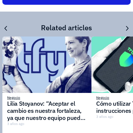
Related articles
Negocio
Negocio
Lilia Stoyanov: “Aceptar el
Cómo utilizar 
cambio es nuestra fortaleza,
instrucciones
ya que nuestro equipo puede
3 años ago
adaptarse rápidamente a
3 años ago
nuevos mercados y