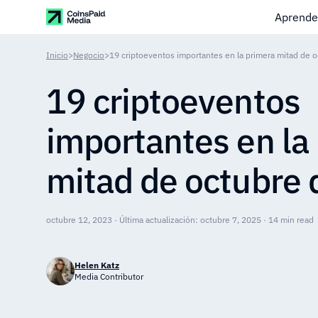
Aprende
Inicio
>
Negocio
>
19 criptoeventos importantes en la primera mitad de 
19 criptoeventos
importantes en la
mitad de octubre
octubre 12, 2023 · Última actualización: octubre 7, 2025 · 14 min read
Helen Katz
Media Contributor