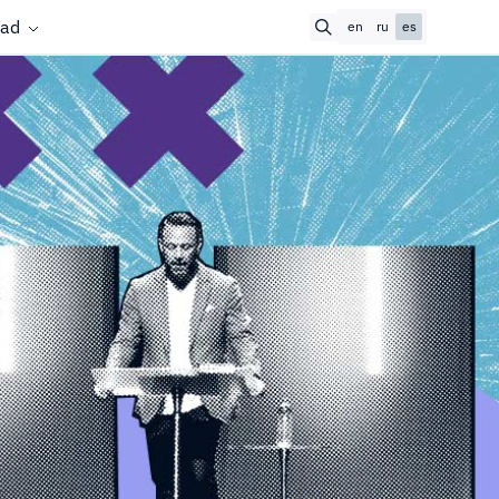
ad
en
ru
es